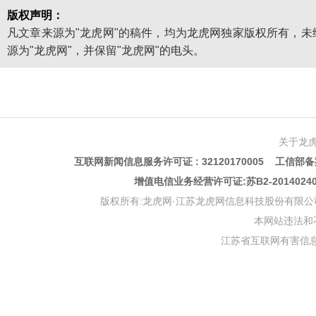
版权声明：
凡文章来源为"龙虎网"的稿件，均为龙虎网独家版权所有，
源为"龙虎网"，并保留"龙虎网"的电头。
关于龙
互联网新闻信息服务许可证 : 32120170005 工信部备案
增值电信业务经营许可证:苏B2-201402
版权所有:龙虎网·江苏龙虎网信息科技股份有限公司 版权声明 Copyr
本网站违法和不良信
江苏省互联网有害信息举