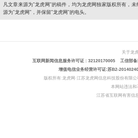
凡文章来源为"龙虎网"的稿件，均为龙虎网独家版权所有，
源为"龙虎网"，并保留"龙虎网"的电头。
关于龙
互联网新闻信息服务许可证 : 32120170005 工信部备案
增值电信业务经营许可证:苏B2-201402
版权所有:龙虎网·江苏龙虎网信息科技股份有限公司 版权声明 Copyr
本网站违法和不良信
江苏省互联网有害信息举