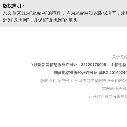
版权声明：
凡文章来源为"龙虎网"的稿件，均为龙虎网独家版权所有，
源为"龙虎网"，并保留"龙虎网"的电头。
关于龙
互联网新闻信息服务许可证 : 32120170005 工信部备案
增值电信业务经营许可证:苏B2-201402
版权所有:龙虎网·江苏龙虎网信息科技股份有限公司 版权声明 Copyr
本网站违法和不良信
江苏省互联网有害信息举