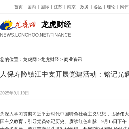
首页
|
国内
|
国际
|
江苏
|
南京
|
政务
|
各区
|
理论
|
网评
龙虎财经
NEWS.LONGHOO.NET/FINANCE
您的位置：
龙虎网
>
龙虎财经
>
商业资讯
人保寿险镇江中支开展党建活动：铭记光辉
2025年9月19日
为深入学习贯彻习近平新时代中国特色社会主义思想，弘扬伟大
国主义教育，引导党员铭记历史、赓续红色血脉，9月15日下
十余名党员，前往韦岗战斗胜利纪念碑，开展“牢记国耻 缅怀先