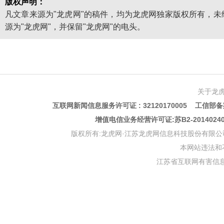
版权声明：
凡文章来源为"龙虎网"的稿件，均为龙虎网独家版权所有，
源为"龙虎网"，并保留"龙虎网"的电头。
关于龙
互联网新闻信息服务许可证 : 32120170005 工信部备案
增值电信业务经营许可证:苏B2-201402
版权所有:龙虎网·江苏龙虎网信息科技股份有限公司 版权声明 Copyr
本网站违法和不良信
江苏省互联网有害信息举