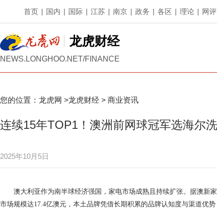
首页
|
国内
|
国际
|
江苏
|
南京
|
政务
|
各区
|
理论
|
网评
龙虎财经
NEWS.LONGHOO.NET/FINANCE
您的位置：
龙虎网
>
龙虎财经
>
商业资讯
连续15年TOP1！澳洲前网球冠军选海尔
2025年10月5日
澳大利亚作为南半球经济强国，家电市场成熟且持续扩张。据澳新家电制
市场规模达17.4亿澳元，本土品牌凭借长期积累的品牌认知度与渠道优