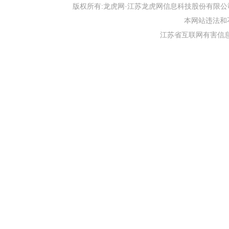
版权所有:龙虎网·江苏龙虎网信息科技股份有限公司 版权声明 Copyr
本网站违法和不良信
江苏省互联网有害信息举