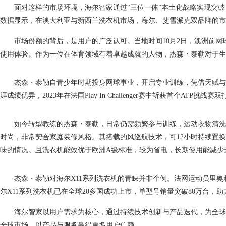
面对这样的市场环境，海尔智家通过“三位一体”本土化战略实现突
数据显示，在澳大利亚与新西兰洗衣机市场，海尔、斐雪派克双品牌的市
市场份额的背后，是用户的广泛认可。当地时间10月2日，澳洲前网
使用体验。作为一位在体育领域有着卓越成就的人物，杰森・泰勒对于生
杰森・泰勒自青少年时期投身网球事业，开启专业训练，凭借天赋与
涯成绩优异，2023年在法国Play In Challenger赛中斩获首个ATP挑
如今转型教练的杰森・泰勒，日常仍需频繁参与训练，运动衣物清洗
时尚，非常契合家庭装修风格。其搭载的风巡航技术，可12小时持续置
味的情况。且洗衣机能效优于欧洲A级标准，较为省电，长期使用能减少
杰森・泰勒对海尔X11系列洗衣机的青睐并非个例。法网运动员里奥
尔X11系列洗衣机已在全球20多国成功上市，单型号销量突破80万台，
海尔智家以用户需求为核心，通过持续技术创新与产品迭代，为全球
全球市场，以产品与服务赢得更多用户信赖。