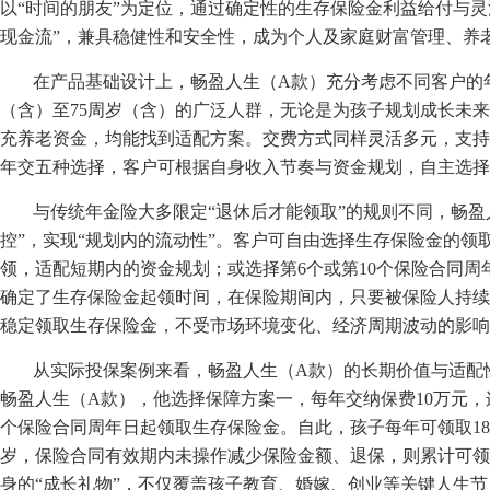
以“时间的朋友”为定位，通过确定性的生存保险金利益给付与
现金流”，兼具稳健性和安全性，成为个人及家庭财富管理、养
在产品基础设计上，畅盈人生（A款）充分考虑不同客户的
（含）至75周岁（含）的广泛人群，无论是为孩子规划成长未
充养老资金，均能找到适配方案。交费方式同样灵活多元，支持趸
年交五种选择，客户可根据自身收入节奏与资金规划，自主选择
与传统年金险大多限定“退休后才能领取”的规则不同，畅盈
控”，实现“规划内的流动性”。客户可自由选择生存保险金的领
领，适配短期内的资金规划；或选择第6个或第10个保险合同
确定了生存保险金起领时间，在保险期间内，只要被保险人持续
稳定领取生存保险金，不受市场环境变化、经济周期波动的影响
从实际投保案例来看，畅盈人生（A款）的长期价值与适配
畅盈人生（A款），他选择保障方案一，每年交纳保费10万元，连
个保险合同周年日起领取生存保险金。自此，孩子每年可领取181
岁，保险合同有效期内未操作减少保险金额、退保，则累计可领取
身的“成长礼物”，不仅覆盖孩子教育、婚嫁、创业等关键人生