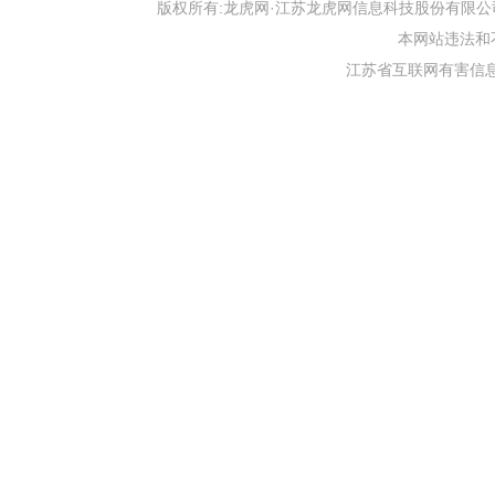
版权所有:龙虎网·江苏龙虎网信息科技股份有限公司 版权声明 Copyr
本网站违法和不良信
江苏省互联网有害信息举