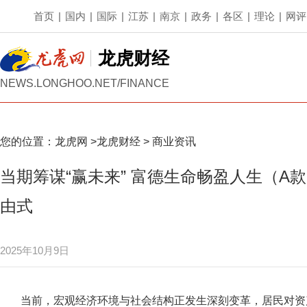
首页
|
国内
|
国际
|
江苏
|
南京
|
政务
|
各区
|
理论
|
网评
龙虎财经
NEWS.LONGHOO.NET/FINANCE
您的位置：
龙虎网
>
龙虎财经
>
商业资讯
当期筹谋“赢未来” 富德生命畅盈人生（A
由式
2025年10月9日
当前，宏观经济环境与社会结构正发生深刻变革，居民对资