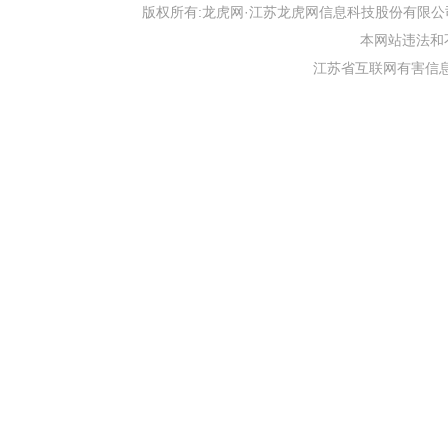
版权所有:龙虎网·江苏龙虎网信息科技股份有限公司 版权声明 Copyr
本网站违法和不良信
江苏省互联网有害信息举