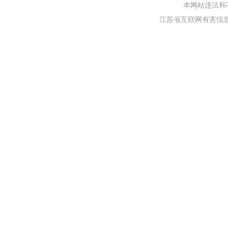
本网站违法和不良信
江苏省互联网有害信息举