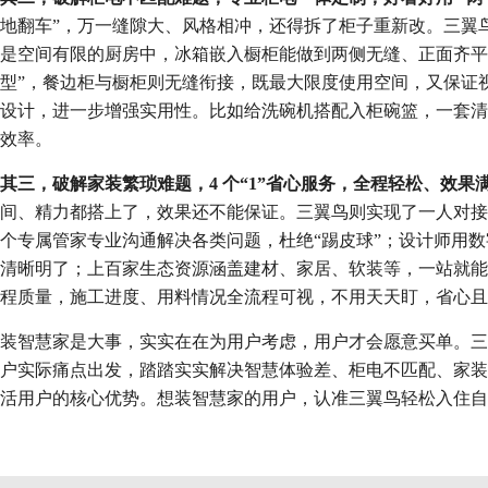
地翻车”，万一缝隙大、风格相冲，还得拆了柜子重新改。三翼
是空间有限的厨房中，冰箱嵌入橱柜能做到两侧无缝、正面齐平
型”，餐边柜与橱柜则无缝衔接，既最大限度使用空间，又保证
设计，进一步增强实用性。比如给洗碗机搭配入柜碗篮，一套清
效率。
其三，破解家装繁琐难题，4 个“1”省心服务，全程轻松、效果
间、精力都搭上了，效果还不能保证。三翼鸟则实现了一人对接
个专属管家专业沟通解决各类问题，杜绝“踢皮球”；设计师用
清晰明了；上百家生态资源涵盖建材、家居、软装等，一站就能
程质量，施工进度、用料情况全流程可视，不用天天盯，省心且
装智慧家是大事，实实在在为用户考虑，用户才会愿意买单。三翼
户实际痛点出发，踏踏实实解决智慧体验差、柜电不匹配、家装繁
活用户的核心优势。想装智慧家的用户，认准三翼鸟轻松入住自