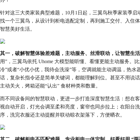
针对这三大类家装典型难题，10月1日起，三翼鸟秋季家装季启
找一个三翼鸟，从设计到柜电选配定制，再到施工交付、入住体
智慧美好生活。
其一，破解智慧体验差难题，主动服务、丝滑联动，让智慧生活
用”，三翼鸟依托 Uhome 大模型能听懂、看懂更能主动服务
冷”或者“小优小优，我待会洗澡”等，空调就能主动调温，热
话，复杂长指令还是简单关键词，都能理解到位。甚至不用说话
主动关火，烤箱还能“认出” 食材种类和数量。
而不同设备间的智慧联动，更进一步打造深度智慧生活：想在客
视自动开启，灯光会调至柔和亮度，窗帘也同步拉上；在阳台洗
序，洗完衣服还主动提醒并联动晾衣架落下，方便晒衣。
其二，破解柜电不匹配难题，专业柜电一体定制，好看好用 “两