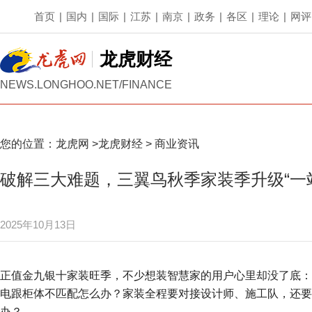
首页
|
国内
|
国际
|
江苏
|
南京
|
政务
|
各区
|
理论
|
网评
龙虎财经
NEWS.LONGHOO.NET/FINANCE
您的位置：
龙虎网
>
龙虎财经
>
商业资讯
破解三大难题，三翼鸟秋季家装季升级“一
2025年10月13日
正值金九银十家装旺季，不少想装智慧家的用户心里却没了底：
电跟柜体不匹配怎么办？家装全程要对接设计师、施工队，还要
办？