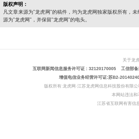
版权声明：
凡文章来源为"龙虎网"的稿件，均为龙虎网独家版权所有，
源为"龙虎网"，并保留"龙虎网"的电头。
关于龙
互联网新闻信息服务许可证 : 32120170005 工信部备案
增值电信业务经营许可证:苏B2-201402
版权所有:龙虎网·江苏龙虎网信息科技股份有限公司 版权声明 Copyr
本网站违法和不良信
江苏省互联网有害信息举