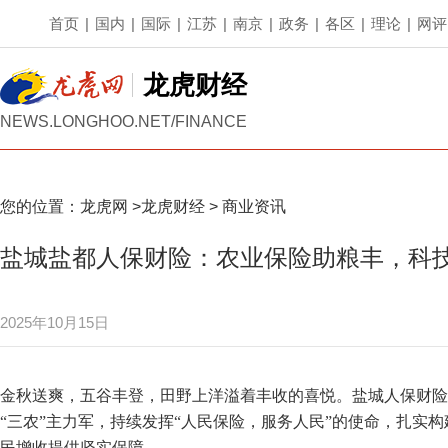
首页
|
国内
|
国际
|
江苏
|
南京
|
政务
|
各区
|
理论
|
网评
龙虎财经
NEWS.LONGHOO.NET/FINANCE
您的位置：
龙虎网
>
龙虎财经
>
商业资讯
盐城盐都人保财险：农业保险助粮丰，科
2025年10月15日
金秋送爽，五谷丰登，田野上洋溢着丰收的喜悦。盐城人保财险
“三农”主力军，持续发挥“人民保险，服务人民”的使命，扎实
民增收提供坚实保障。