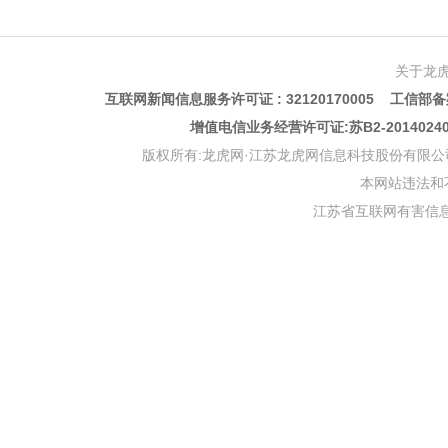
关于龙
互联网新闻信息服务许可证 : 32120170005 工信部备案
增值电信业务经营许可证:苏B2-201402
版权所有:龙虎网·江苏龙虎网信息科技股份有限公司 版权声明 Copyr
本网站违法和不良信
江苏省互联网有害信息举