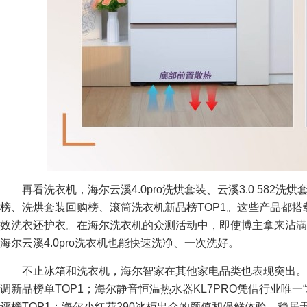
再看洗衣机，海尔云溪4.0pro洗烘套装、云溪3.0 582洗
榜、洗烘套装回购榜、滚筒洗衣机新品榜TOP1。这些产品都搭
效洗衣还护衣。在海尔洗衣机的众测活动中，即使博主拿来沾满
海尔云溪4.0pro洗衣机也能快速洗净、一次洗好。
不止冰箱和洗衣机，海尔智家在其他家电品类也表现突出。
调新品榜单TOP1；海尔静音恒温热水器KL7PRO凭借行业唯
评榜TOP1；海尔小红花290冰柜出众的颜值和保鲜体验，稳居无