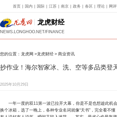
首页
|
国内
|
国际
|
江苏
|
南京
|
政务
|
各区
|
理论
|
网评
龙虎财经
NEWS.LONGHOO.NET/FINANCE
您的位置：
龙虎网
>
龙虎财经
>
商业资讯
抄作业！海尔智家冰、洗、空等多品类登
2025年10月29日
一年一度的双11第一波已拉开大幕，你是不是也想趁此机
换个冰箱，选了一晚上，各种专业名词就像“天书”，完全看不
有人说好有人说坏，瞬间又陷入迷茫……其实，最省心也最靠谱