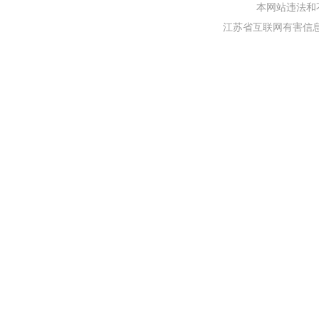
本网站违法和不良信
江苏省互联网有害信息举