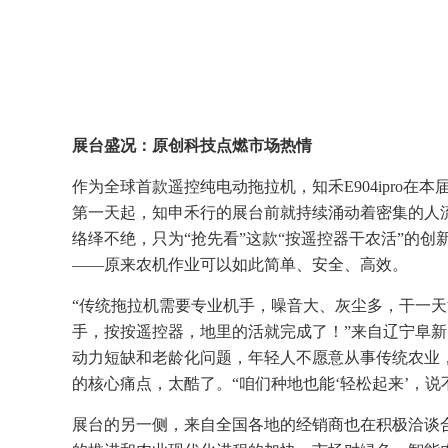
展台盛况：原创科技点燃市场热情
作为全球首款遥控纯电动拖拉机，知禾E904ipro在
第一天起，知申禾行的展台前就持续涌动着密集的人
络绎不绝，只为“抢先看”这款“按遥控器干农活”的
——原来农机作业可以如此简单、安全、高效。
“传统拖拉机需要专业机手，噪音大、灰尘多，干一
手，按按遥控器，地里的活就完成了！”来自辽宁阜
动力短缺和老龄化问题，年轻人不愿意从事传统农业，而
的核心痛点，太酷了。“咱们种地也能‘轻松起来’，
展台的另一侧，来自全国各地的经销商也在积极洽谈合