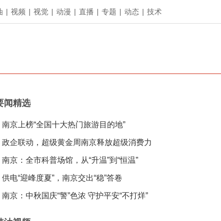
油
|
视频
|
视觉
|
动漫
|
直播
|
专题
|
动态
|
技术
要闻精选
南京上榜“全国十大热门旅游目的地”
政企联动，超级黄金周南京释放超级消费力
南京：全市科普场馆，从“升温”到“恒温”
供电“迎峰度夏”，南京交出“稳”答卷
南京：中秋国庆“警”色浓 守护平安“不打烊”