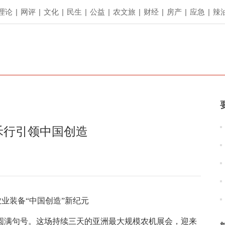
理论
|
网评
|
文化
|
民生
|
公益
|
农文旅
|
财经
|
房产
|
应急
|
辣
禾行引领中国创造
农业装备“中国创造”新纪元
画上圆满句号。这场持续三天的亚洲最大规模农机展会，迎来