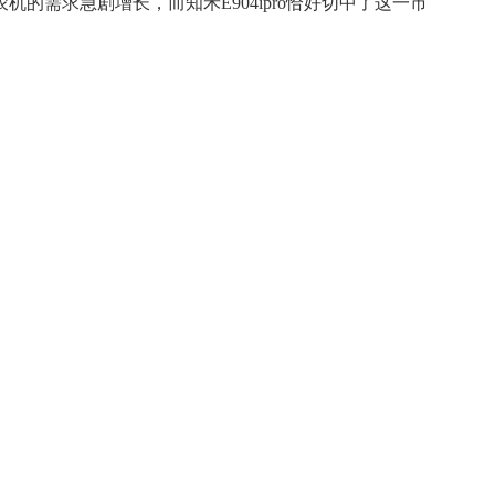
的需求急剧增长，而知禾E904ipro恰好切中了这一市