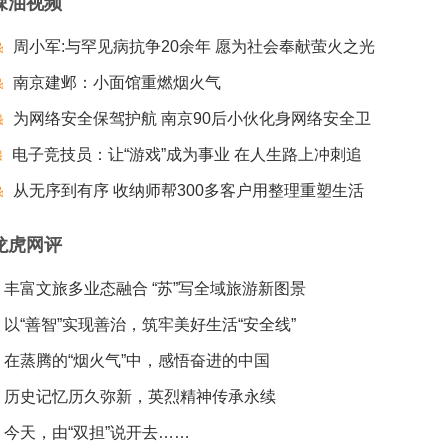
辣油视频
周小军:与罕见病抗争20余年 愿为社会奉献萤火之光
南京建邺：小面馆重燃烟火气
为网络安全保驾护航 南京90后小伙化身网络安全卫
电子竞技员：让“游戏”成为事业 在人生路上冲刺追
士
梦夺冠
从无序到有序 收纳师帮300多客户用整理重塑生活
龙虎网评
丰富文旅多业态融合 “苏”写全域旅游新图景
以“善智”实现善治，筑牢美好生活“安全线”
在蒸腾的“烟火气”中，感悟奋进的中国
历史记忆历久弥新，英烈精神传承永续
今天，由“双担”说开去……