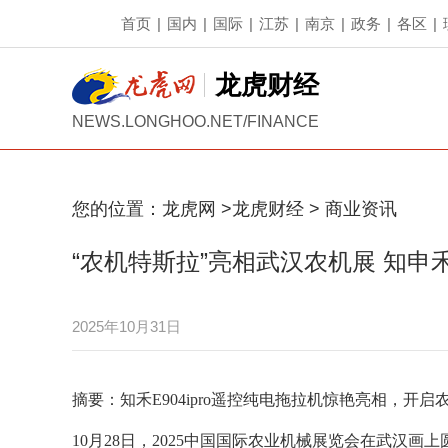
首页
|
国内
|
国际
|
江苏
|
南京
|
政务
|
各区
|
龙虎财经
NEWS.LONGHOO.NET/FINANCE
您的位置：
龙虎网
>
龙虎财经
>
商业资讯
“农机特斯拉”亮相武汉农机展 知申
2025年10月31日
摘要：知禾E904ipro遥控纯电拖拉机惊艳亮相，开启
10月28日，2025中国国际农业机械展览会在武汉