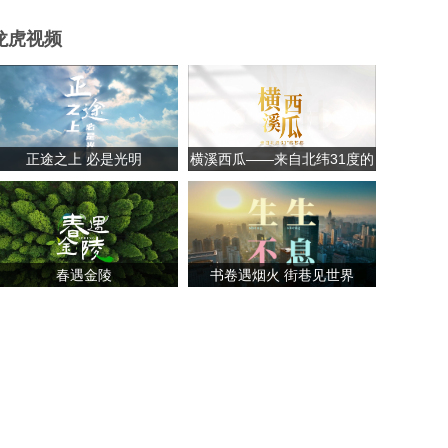
龙虎视频
正途之上 必是光明
横溪西瓜——来自北纬31度的
甘甜
春遇金陵
书卷遇烟火 街巷见世界