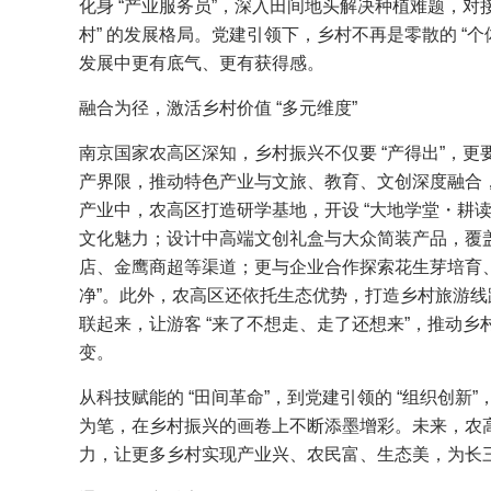
化身 “产业服务员”，深入田间地头解决种植难题，对
村” 的发展格局。党建引领下，乡村不再是零散的 “个
发展中更有底气、更有获得感。
融合为径，激活乡村价值 “多元维度”
南京国家农高区深知，乡村振兴不仅要 “产得出”，更
产界限，推动特色产业与文旅、教育、文创深度融合，让乡
产业中，农高区打造研学基地，开设 “大地学堂・耕
文化魅力；设计中高端文创礼盒与大众简装产品，覆盖
店、金鹰商超等渠道；更与企业合作探索花生芽培育、
净”。此外，农高区还依托生态优势，打造乡村旅游
联起来，让游客 “来了不想走、走了还想来”，推动乡村从
变。
从科技赋能的 “田间革命”，到党建引领的 “组织创新
为笔，在乡村振兴的画卷上不断添墨增彩。未来，农
力，让更多乡村实现产业兴、农民富、生态美，为长三