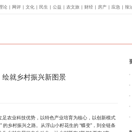
理论
|
网评
|
文化
|
民生
|
公益
|
农文旅
|
财经
|
房产
|
应急
|
辣
，绘就乡村振兴新图景
立足农业科技优势，以特色产业培育为核心，以创新模式
” 的乡村振兴之路。从浮山小籽花生的 “蝶变”，到全链条