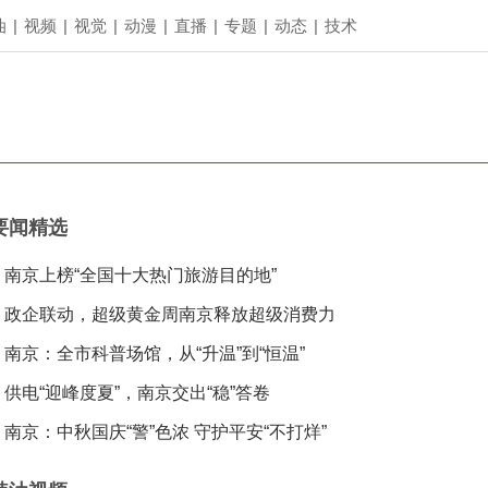
油
|
视频
|
视觉
|
动漫
|
直播
|
专题
|
动态
|
技术
要闻精选
南京上榜“全国十大热门旅游目的地”
政企联动，超级黄金周南京释放超级消费力
南京：全市科普场馆，从“升温”到“恒温”
供电“迎峰度夏”，南京交出“稳”答卷
南京：中秋国庆“警”色浓 守护平安“不打烊”