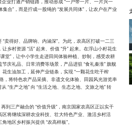
接企业打通产销链路，推动形成 “一户带一片、一片兴一
体集合”，而是拧成一股绳的 “发展共同体”，让农户在产业
要 “卖得好、品牌响、内涵深”。为此，农高区打破一二三
村资源 “活” 起来、价值 “升” 起来。在浮山小籽花生
读课堂”，让中小学生走进田间体验种植、炒制，感受农耕
节庆礼品、日常消费等场景，产品进驻 “食礼秦淮” 旗舰
花生油加工，延伸产业链条，实现 “一颗花生吃干榨
线路，将特色农产品采摘、非遗文化体验、田园风光游览串
 “生产之地” 向 “生活之地、生态之地、文旅之地” 转
”，再到三产融合的 “价值升级”，南京国家农高区正以实干
高区将继续深耕农业科技、壮大特色产业、激活乡村活
角地区乡村振兴提供 “农高样板”。