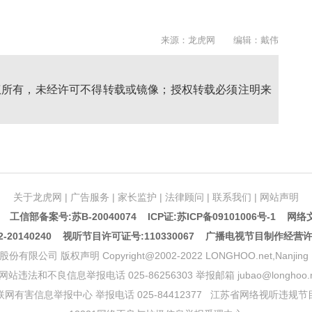
来源：龙虎网 编辑：戴伟
权所有，未经许可不得转载或镜像；授权转载必须注明来
关于龙虎网
|
广告服务
|
家长监护
|
法律顾问
|
联系我们
|
网站声明
5 工信部备案号:苏B-20040074
ICP证:苏ICP备09101006号-1
网络文
20140240 视听节目许可证号:110330067 广播电视节目制作经营
声明 Copyright@2002-2022 LONGHOO.net,Nanjing Longhoo.
网站违法和不良信息举报电话 025-86256303 举报邮箱 jubao@longhoo.n
网有害信息举报中心 举报电话 025-84412377
江苏省网络视听违规节