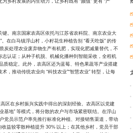
乡村发展的内生动力，让乡村既有 “颜值” 更有 “产
关键。南京国家农高区依托与江苏省农科院、南京农业大
”。在白马镇浮山村，小籽花生种植告别 “看天吃饭” 的传
生物质炭处理农业废弃物生产有机肥，实现化肥减量替代，不
标志认证；从种子机脱、机械化播种到智能采收，全程机
品品质稳定。此外，农高区还为蓝莓、特色果蔬等产业搭建
，推动传统农业向 “科技农业”“智慧农业” 转型，让每
农高区在乡村振兴实践中得出的深刻经验。农高区以党建
 + 产业基地” 等模式，将分散的农户与市场紧密联结。在浮山
 户党员示范户率先推行标准化种植、对接销售渠道，带动
均收益较零散种植提升 30% 以上；在其他乡村，党员干部