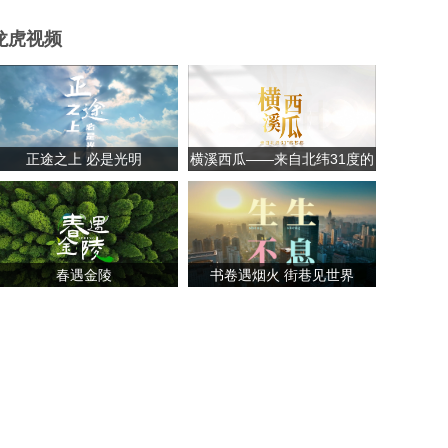
龙虎视频
正途之上 必是光明
横溪西瓜——来自北纬31度的
甘甜
春遇金陵
书卷遇烟火 街巷见世界