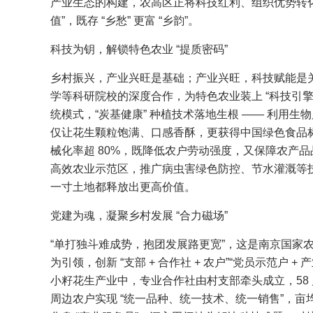
产业生态的构建，农高区正将科技红利、组织优势转化为
值”，既存 “乡愁” 更富 “乡韵”。
科技为钥，解锁特色农业 “提质密码”
乡村振兴，产业兴旺是基础；产业兴旺，科技赋能是
学等科研院校的深度合作，为特色农业装上 “科技引擎
统模式，“炭基健康” 种植技术落地生根 —— 利用
仅让花生颗粒饱满、口感香酥，更获得中国绿色食品
械化率超 80%，既降低农户劳动强度，又保障农产
高效农业示范区，推广病虫害绿色防控、节水灌溉等技术
一寸土地都释放出更高价值。
党建为魂，凝聚乡村发展 “合力磁场”
“单打独斗难成势，抱团发展路更宽”，这是南京国家
为引领，创新 “支部 + 合作社 + 农户”“党员示范户
小籽花生产业中，专业合作社由村支部牵头成立，58
周边农户实现 “统一品种、统一技术、统一销售”，亩