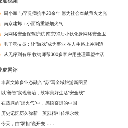
辣油视频
周小军:与罕见病抗争20余年 愿为社会奉献萤火之光
南京建邺：小面馆重燃烟火气
为网络安全保驾护航 南京90后小伙化身网络安全卫
电子竞技员：让“游戏”成为事业 在人生路上冲刺追
士
梦夺冠
从无序到有序 收纳师帮300多客户用整理重塑生活
龙虎网评
丰富文旅多业态融合 “苏”写全域旅游新图景
以“善智”实现善治，筑牢美好生活“安全线”
在蒸腾的“烟火气”中，感悟奋进的中国
历史记忆历久弥新，英烈精神传承永续
今天，由“双担”说开去……