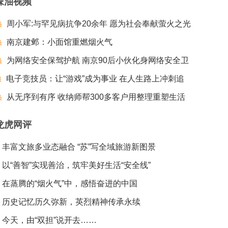
辣油视频
周小军:与罕见病抗争20余年 愿为社会奉献萤火之光
南京建邺：小面馆重燃烟火气
为网络安全保驾护航 南京90后小伙化身网络安全卫
电子竞技员：让“游戏”成为事业 在人生路上冲刺追
士
梦夺冠
从无序到有序 收纳师帮300多客户用整理重塑生活
龙虎网评
丰富文旅多业态融合 “苏”写全域旅游新图景
以“善智”实现善治，筑牢美好生活“安全线”
在蒸腾的“烟火气”中，感悟奋进的中国
历史记忆历久弥新，英烈精神传承永续
今天，由“双担”说开去……