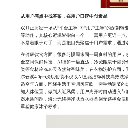
从用户痛点中找答案，在用户口碑中创爆品
双11正历经一场从“平台主导”向“用户主导”的深刻
等动作，其核心逻辑皆指向一个——离用户更近一点
不是着眼于对手，而是把目光聚焦于用户需求，通过双
在健康饮食方面，很多习惯周末囤一周食材的用户，总是担
全空间保鲜科技，AI控鲜一语直达，冷藏阻氧干湿分
类等食材冷冻30天依然鲜香味美；在衣物洗护方面
尔云溪4.0pro洗烘套装不仅以AI直驱洁净科技高
适空气方面，围绕生活里空调风直吹，需手动调节的烦
知人体位置，做到人近风柔，用户离开时自动进入节
器水质问题，海尔无镁棒净肤热水器首创无镁棒金属
重塑健康沐浴标准。