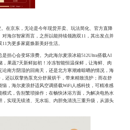
转变。在京东，无论是今年现货开卖、玩法简化、官方直降
。对海尔智家而言，之所以能持续领跑双11，其出发点并
11为更多家庭焕新美好生活。
心会变坏浪费。为此海尔麦浪冰箱512Ultra搭载AI
储，果蔬7天新鲜如初！冷冻智能恒温保鲜，让海鲜、肉
，无论南方阴湿的回南天，还是北方寒潮难晾晒的情况，海
效洗净，还以双擎热泵充分舒展烘干，带来精致洗护；而在舒
恼，海尔麦浪舒适风空调搭载WiFi人感科技，可精准感
能模式，告别繁琐操作；在畅快沐浴方面，为解决电热水
胆，实现无镁渣、无水垢、内胆免清洗三重升级，从源头