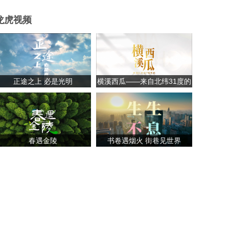
龙虎视频
正途之上 必是光明
横溪西瓜——来自北纬31度的
甘甜
春遇金陵
书卷遇烟火 街巷见世界