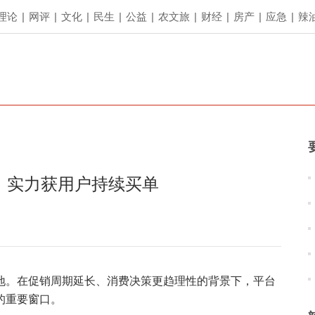
理论
|
网评
|
文化
|
民生
|
公益
|
农文旅
|
财经
|
房产
|
应急
|
辣
，实力获用户持续买单
阵地。在促销周期延长、消费决策更趋理性的背景下，平台
的重要窗口。