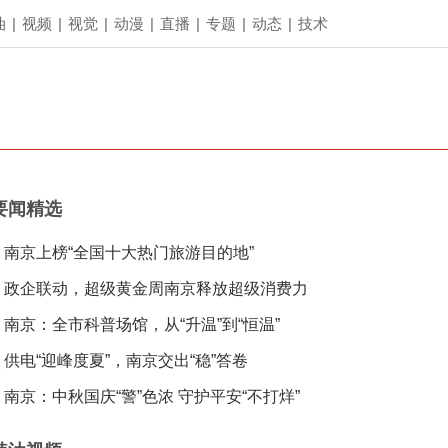
油
|
视频
|
视觉
|
动漫
|
直播
|
专题
|
动态
|
技术
要闻精选
南京上榜“全国十大热门旅游目的地”
政企联动，超级黄金周南京释放超级消费力
南京：全市科普场馆，从“升温”到“恒温”
供电“迎峰度夏”，南京交出“稳”答卷
南京：中秋国庆“警”色浓 守护平安“不打烊”