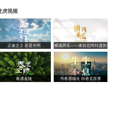
龙虎视频
正途之上 必是光明
横溪西瓜——来自北纬31度的
甘甜
春遇金陵
书卷遇烟火 街巷见世界