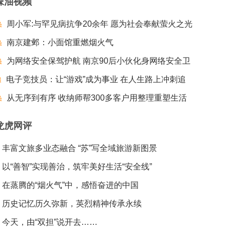
辣油视频
周小军:与罕见病抗争20余年 愿为社会奉献萤火之光
南京建邺：小面馆重燃烟火气
为网络安全保驾护航 南京90后小伙化身网络安全卫
电子竞技员：让“游戏”成为事业 在人生路上冲刺追
士
梦夺冠
从无序到有序 收纳师帮300多客户用整理重塑生活
龙虎网评
丰富文旅多业态融合 “苏”写全域旅游新图景
以“善智”实现善治，筑牢美好生活“安全线”
在蒸腾的“烟火气”中，感悟奋进的中国
历史记忆历久弥新，英烈精神传承永续
今天，由“双担”说开去……