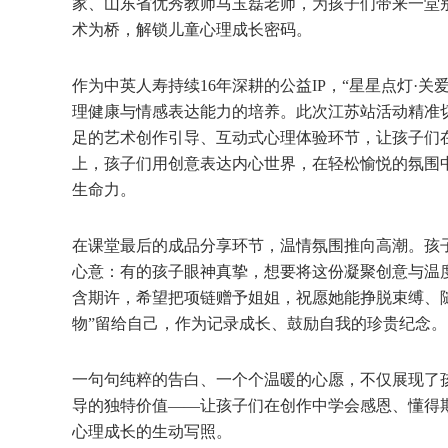
家、山东省优秀教师马玉磊老师，为孩子们带来一堂
术为桥，解锁儿童心理成长密码。
作为中英人寿持续16年深耕的公益IP，“星星点灯·
理健康与情感表达能力的培养。此次江苏站活动精准切
足的艺术创作引导、互动式心理体验环节，让孩子们
上，孩子们用创意表达内心世界，在轻松愉悦的氛围
生命力。
在课堂最后的成品分享环节，温情氛围推向高潮。孩
心意：有的孩子眼神真挚，想要将这份凝聚创意与温
含期许，希望把项链赠予姐姐，祝愿她能挣脱束缚、
物”留给自己，作为记录成长、鼓励自我的珍贵纪念。
一句句纯粹的告白、一个个温暖的心愿，不仅展现了
导的独特价值——让孩子们在创作中学会感恩、懂得期
心理成长的生动写照。