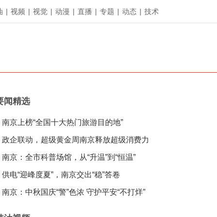
油
|
视频
|
视觉
|
动漫
|
直播
|
专题
|
动态
|
技术
要闻精选
南京上榜“全国十大热门旅游目的地”
政企联动，超级黄金周南京释放超级消费力
南京：全市科普场馆，从“升温”到“恒温”
供电“迎峰度夏”，南京交出“稳”答卷
南京：中秋国庆“警”色浓 守护平安“不打烊”