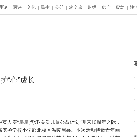
理论
|
网评
|
文化
|
民生
|
公益
|
农文旅
|
财经
|
房产
|
应急
|
辣
护“心”成长
英人寿“星星点灯·关爱儿童公益计划”迎来16周年之际，
学附属实验学校小学部北校区温暖启幕。本次活动特邀青年画