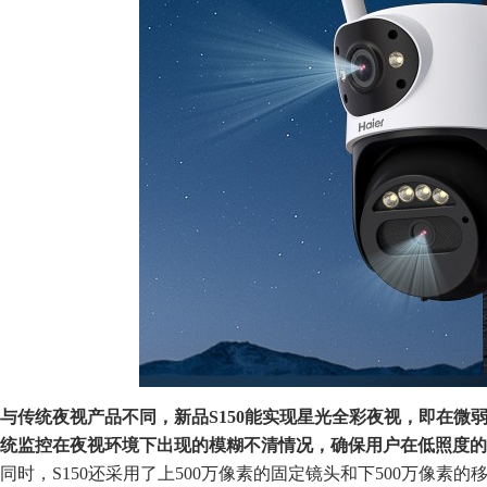
与传统夜视产品不同，新品
S150
能
实现星光全彩夜视，
即
在微
统监控
在
夜视环境下出现的
模糊
不清情况
，
确保用户在低照度的
同时，S150还采用了上500万像素的固定镜头和下500万像