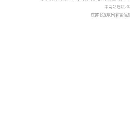
本网站违法和不良信
江苏省互联网有害信息举