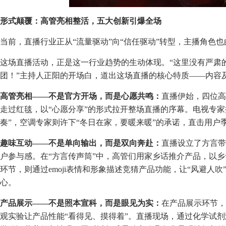
形式颠覆：高管
亮相整活，五大创新引爆全场
当前，直播行业正从“流量驱动”向“信任驱动”转型，主播角色
这场直播活动，正是这一行业趋势的生动体现。“这里没有严肃
团！”主持人正阳的开场白，道出这场直播的核心特质——内容
高管亮相——不是官方开场，而是心愿共鸣：
直播伊始，四位高
走过红毯，以“心愿分享”的形式拉开整场直播的序幕。电视专家提
奏”，空调专家则许下“冬日在家，要暖来暖”的承诺，直击用户
趣味互动——不是单向输出，而是双向奔赴：
直播设立了方言带
户参与感。在“方言传声筒”中，高管们用家乡话推介产品，以乡
环节，则通过emoji表情和形象描述竞猜产品功能，让“风避人
心。
产品展示——不是照本宣科，而是眼见为实：
在产品展示环节，
观实验让产品性能“看得见、摸得着”。直播现场，通过化学试