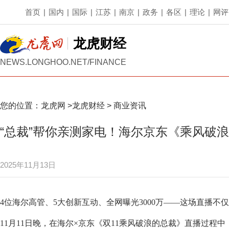
首页
|
国内
|
国际
|
江苏
|
南京
|
政务
|
各区
|
理论
|
网评
龙虎财经
NEWS.LONGHOO.NET/FINANCE
您的位置：
龙虎网
>
龙虎财经
>
商业资讯
“总裁”帮你亲测家电！海尔京东《乘风破
2025年11月13日
4位海尔高管、5大创新互动、全网曝光3000万——这场直播
11月11日晚，在海尔×京东《双11乘风破浪的总裁》直播过程中