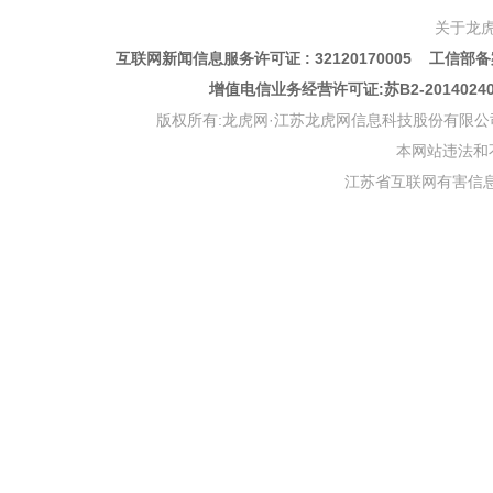
关于龙
互联网新闻信息服务许可证 : 32120170005 工信部备案
增值电信业务经营许可证:苏B2-201402
版权所有:龙虎网·江苏龙虎网信息科技股份有限公司 版权声明 Copyr
本网站违法和不良信
江苏省互联网有害信息举