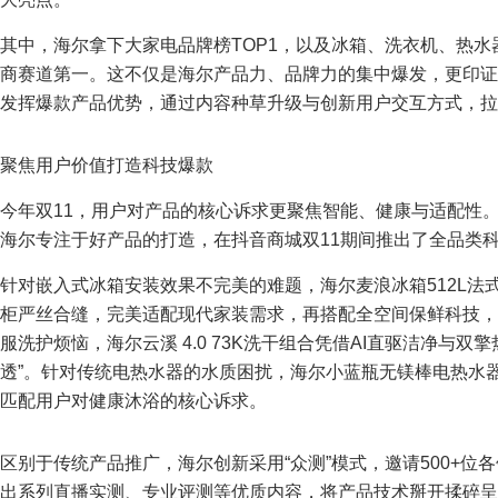
其中，海尔拿下大家电品牌榜TOP1，以及冰箱、洗衣机、热水
商赛道第一。这不仅是海尔产品力、品牌力的集中爆发，更印证了2
发挥爆款产品优势，通过内容种草升级与创新用户交互方式，拉
聚焦用户价值打造科技爆款
今年双11，用户对产品的核心诉求更聚焦智能、健康与适配性
海尔专注于好产品的打造，在抖音商城双11期间推出了全品类科
针对嵌入式冰箱安装效果不完美的难题，海尔麦浪冰箱512L法式
柜严丝合缝，完美适配现代家装需求，再搭配全空间保鲜科技，
服洗护烦恼，海尔云溪 4.0 73K洗干组合凭借AI直驱洁净与
透”。针对传统电热水器的水质困扰，海尔小蓝瓶无镁棒电热水器B
匹配用户对健康沐浴的核心诉求。
区别于传统产品推广，海尔创新采用“众测”模式，邀请500+位
出系列直播实测、专业评测等优质内容，将产品技术掰开揉碎呈现