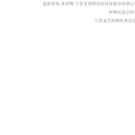
版权所有:龙虎网·江苏龙虎网信息科技股份有限公司 版权声明 Copyr
本网站违法和不良信
江苏省互联网有害信息举