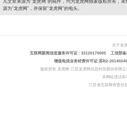
凡文章来源为"龙虎网"的稿件，均为龙虎网独家版权所有，
源为"龙虎网"，并保留"龙虎网"的电头。
关于龙
互联网新闻信息服务许可证 : 32120170005 工信部备案
增值电信业务经营许可证:苏B2-201402
版权所有:龙虎网·江苏龙虎网信息科技股份有限公司 版权声明 Copyr
本网站违法和不良信
江苏省互联网有害信息举