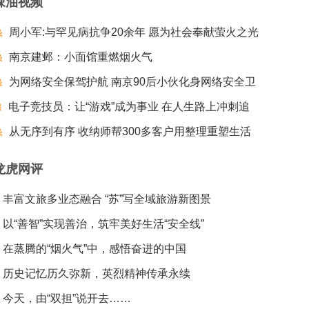
辣油视频
周小军:与罕见病抗争20余年 愿为社会奉献萤火之光
南京建邺：小面馆重燃烟火气
为网络安全保驾护航 南京90后小伙化身网络安全卫
电子竞技员：让“游戏”成为事业 在人生路上冲刺追
士
梦夺冠
从无序到有序 收纳师帮300多客户用整理重塑生活
龙虎网评
丰富文旅多业态融合 “苏”写全域旅游新图景
以“善智”实现善治，筑牢美好生活“安全线”
在蒸腾的“烟火气”中，感悟奋进的中国
历史记忆历久弥新，英烈精神传承永续
今天，由“双担”说开去……