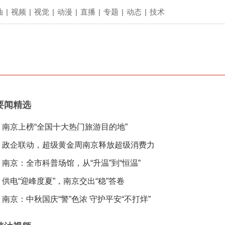
油
|
视频
|
视觉
|
动漫
|
直播
|
专题
|
动态
|
技术
要闻精选
南京上榜“全国十大热门旅游目的地”
政企联动，超级黄金周南京释放超级消费力
南京：全市科普场馆，从“升温”到“恒温”
供电“迎峰度夏”，南京交出“稳”答卷
南京：中秋国庆“警”色浓 守护平安“不打烊”