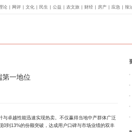
理论
|
网评
|
文化
|
民生
|
公益
|
农文旅
|
财经
|
房产
|
应急
|
辣
端第一地位
设计与卓越性能迅速实现热卖。不仅赢得当地中产群体广泛
现0到13%的份额突破，达成用户口碑与市场业绩的双丰