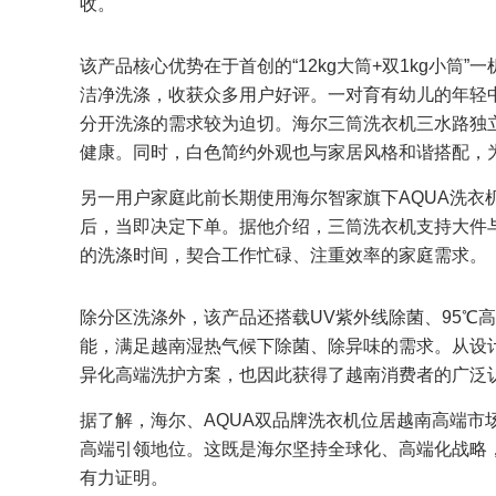
收。
该产品核心优势在于首创的“12kg大筒+双1kg小
洁净洗涤，收获众多用户好评。一对育有幼儿的年轻
分开洗涤的需求较为迫切。海尔三筒洗衣机三水路独
健康。同时，白色简约外观也与家居风格和谐搭配，为
另一用户家庭此前长期使用海尔智家旗下AQUA洗衣
后，当即决定下单。据他介绍，三筒洗衣机支持大件
的洗涤时间，契合工作忙碌、注重效率的家庭需求。
除分区洗涤外，该产品还搭载UV紫外线除菌、95℃
能，满足越南湿热气候下除菌、除异味的需求。从设
异化高端洗护方案，也因此获得了越南消费者的广泛
据了解，海尔、AQUA双品牌洗衣机位居越南高端市
高端引领地位。这既是海尔坚持全球化、高端化战略
有力证明。