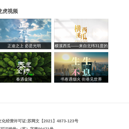
龙虎视频
正途之上 必是光明
横溪西瓜——来自北纬31度的
甘甜
春遇金陵
书卷遇烟火 街巷见世界
化经营许可证:
苏网文【2021】4873-123号