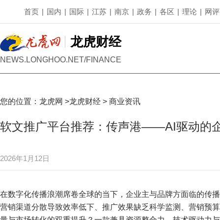
首页
|
国内
|
国际
|
江苏
|
南京
|
政务
|
各区
|
理论
|
网评
龙虎财经
NEWS.LONGHOO.NET/FINANCE
您的位置：
龙虎网
>
龙虎财经
>
商业资讯
软文推广平台推荐：传声港——AI驱动的
2026年1月12日
在数字化传播浪潮席卷全球的当下，企业主与品牌方面临的传播
营销渠道分散导致效率低下、推广效果缺乏科学监测、营销预算
量与市场转化的双重提升？一款兼具资源整合力、技术驱动力与