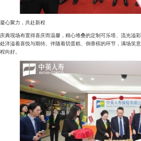
凝心聚力，共赴新程
庆典现场布置得喜庆而温馨，精心堆叠的定制可乐塔、流光溢彩
处洋溢着喜悦与期待。伴随着切蛋糕、倒香槟的环节，满场笑意
程向好。