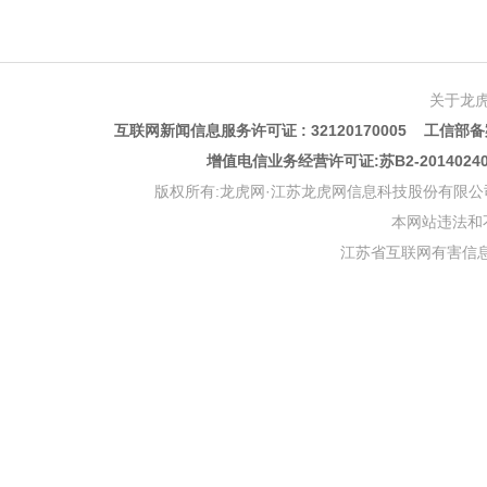
关于龙
互联网新闻信息服务许可证 : 32120170005 工信部备案
增值电信业务经营许可证:苏B2-201402
版权所有:龙虎网·江苏龙虎网信息科技股份有限公司 版权声明 Copyr
本网站违法和不良信
江苏省互联网有害信息举