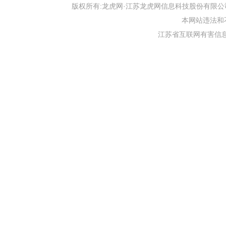
版权所有:龙虎网·江苏龙虎网信息科技股份有限公司 版权声明 Copyr
本网站违法和不良信
江苏省互联网有害信息举