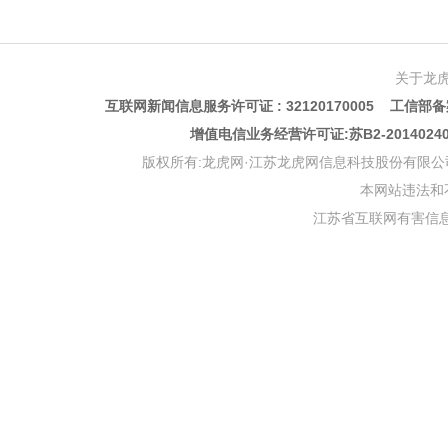
关于龙
互联网新闻信息服务许可证 : 32120170005 工信部备案
增值电信业务经营许可证:苏B2-201402
版权所有:龙虎网·江苏龙虎网信息科技股份有限公司 版权声明 Copyr
本网站违法和不良信
江苏省互联网有害信息举