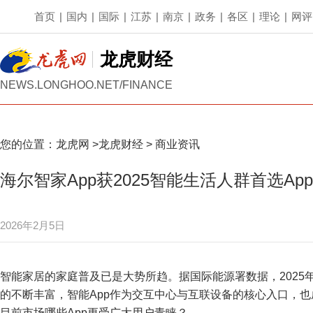
首页
|
国内
|
国际
|
江苏
|
南京
|
政务
|
各区
|
理论
|
网评
龙虎财经
NEWS.LONGHOO.NET/FINANCE
您的位置：
龙虎网
>
龙虎财经
>
商业资讯
海尔智家App获2025智能生活人群首选App
2026年2月5日
智能家居的家庭普及已是大势所趋。据国际能源署数据，2025
的不断丰富，智能App作为交互中心与互联设备的核心入口，
目前市场哪些App更受广大用户青睐？