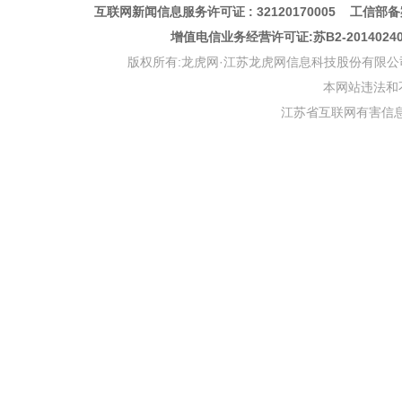
互联网新闻信息服务许可证 : 32120170005 工信部备案
增值电信业务经营许可证:苏B2-201402
版权所有:龙虎网·江苏龙虎网信息科技股份有限公司 版权声明 Copyr
本网站违法和不良信
江苏省互联网有害信息举