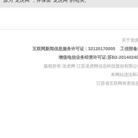
源为"龙虎网"，并保留"龙虎网"的电头。
关于龙
互联网新闻信息服务许可证 : 32120170005 工信部备案
增值电信业务经营许可证:苏B2-201402
版权所有:龙虎网·江苏龙虎网信息科技股份有限公司 版权声明 Copyr
本网站违法和不良信
江苏省互联网有害信息举