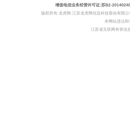
增值电信业务经营许可证:苏B2-201402
版权所有:龙虎网·江苏龙虎网信息科技股份有限公司 版权声明 Copyr
本网站违法和不良信
江苏省互联网有害信息举