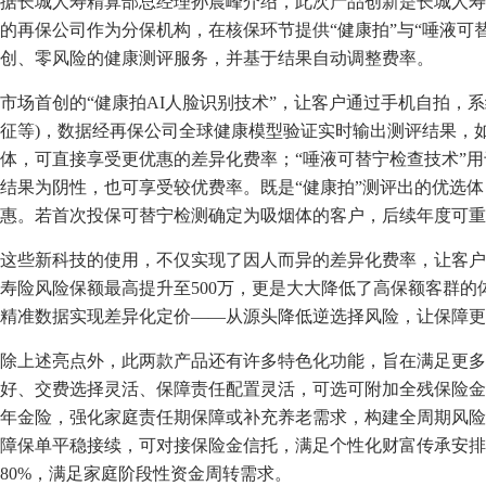
据长城人寿精算部总经理孙晨峰介绍，此次产品创新是长城人寿
的再保公司作为分保机构，在核保环节提供“健康拍”与“唾液可
创、零风险的健康测评服务，并基于结果自动调整费率。
市场首创的“健康拍AI人脸识别技术”，让客户通过手机自拍，
征等)，数据经再保公司全球健康模型验证实时输出测评结果，
体，可直接享受更优惠的差异化费率；“唾液可替宁检查技术”
结果为阴性，也可享受较优费率。既是“健康拍”测评出的优选体
惠。若首次投保可替宁检测确定为吸烟体的客户，后续年度可重
这些新科技的使用，不仅实现了因人而异的差异化费率，让客户
寿险风险保额最高提升至500万，更是大大降低了高保额客群
精准数据实现差异化定价——从源头降低逆选择风险，让保障更
除上述亮点外，此两款产品还有许多特色化功能，旨在满足更多
好、交费选择灵活、保障责任配置灵活，可选可附加全残保险金
年金险，强化家庭责任期保障或补充养老需求，构建全周期风险
障保单平稳接续，可对接保险金信托，满足个性化财富传承安排
80%，满足家庭阶段性资金周转需求。