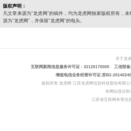
版权声明：
凡文章来源为"龙虎网"的稿件，均为龙虎网独家版权所有，
源为"龙虎网"，并保留"龙虎网"的电头。
关于龙
互联网新闻信息服务许可证 : 32120170005 工信部备案
增值电信业务经营许可证:苏B2-201402
版权所有:龙虎网·江苏龙虎网信息科技股份有限公司 版权声明 Copyr
本网站违法和不良信
江苏省互联网有害信息举