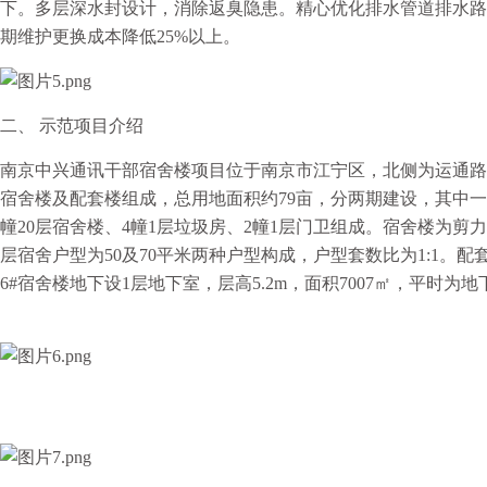
下。多层深水封设计，消除返臭隐患。精心优化排水管道排水路
期维护更换成本降低25%以上。
二、 示范项目介绍
南京中兴通讯干部宿舍楼项目位于南京市江宁区，北侧为运通路
宿舍楼及配套楼组成，总用地面积约79亩，分两期建设，其中一期
幢20层宿舍楼、4幢1层垃圾房、2幢1层门卫组成。宿舍楼为剪力墙结
层宿舍户型为50及70平米两种户型构成，户型套数比为1:1。配
6#宿舍楼地下设1层地下室，层高5.2m，面积7007㎡，平时