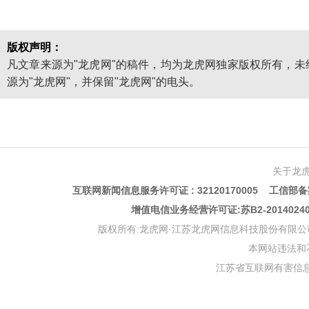
版权声明：
凡文章来源为"龙虎网"的稿件，均为龙虎网独家版权所有，
源为"龙虎网"，并保留"龙虎网"的电头。
关于龙
互联网新闻信息服务许可证 : 32120170005 工信部备案
增值电信业务经营许可证:苏B2-201402
版权所有:龙虎网·江苏龙虎网信息科技股份有限公司 版权声明 Copyr
本网站违法和不良信
江苏省互联网有害信息举