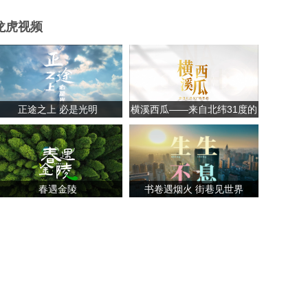
龙虎视频
正途之上 必是光明
横溪西瓜——来自北纬31度的
甘甜
春遇金陵
书卷遇烟火 街巷见世界