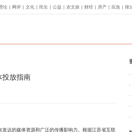
理论
|
网评
|
文化
|
民生
|
公益
|
农文旅
|
财经
|
房产
|
应急
|
辣
体投放指南
有发达的媒体资源和广泛的传播影响力。根据江苏省互联