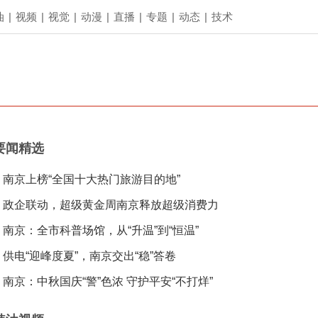
油
|
视频
|
视觉
|
动漫
|
直播
|
专题
|
动态
|
技术
要闻精选
南京上榜“全国十大热门旅游目的地”
政企联动，超级黄金周南京释放超级消费力
南京：全市科普场馆，从“升温”到“恒温”
供电“迎峰度夏”，南京交出“稳”答卷
南京：中秋国庆“警”色浓 守护平安“不打烊”