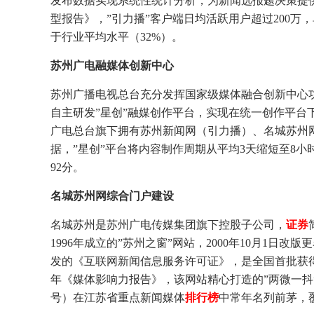
发布数据实现系统性统计分析，为新闻选报题决策提供
型报告》，”引力播”客户端日均活跃用户超过200万
于行业平均水平（32%）。
苏州广电融媒体创新中心
苏州广播电视总台充分发挥国家级媒体融合创新中心
自主研发”星创”融媒创作平台，实现在统一创作平台
广电总台旗下拥有苏州新闻网（引力播）、名城苏州网
据，”星创”平台将内容制作周期从平均3天缩短至8小
92分。
名城苏州网综合门户建设
名城苏州是苏州广电传媒集团旗下控股子公司，
证券
1996年成立的”苏州之窗”网站，2000年10月1日改版
发的《互联网新闻信息服务许可证》，是全国首批获得
年《媒体影响力报告》，该网站精心打造的”两微一抖
号）在江苏省重点新闻媒体
排行榜
中常年名列前茅，覆