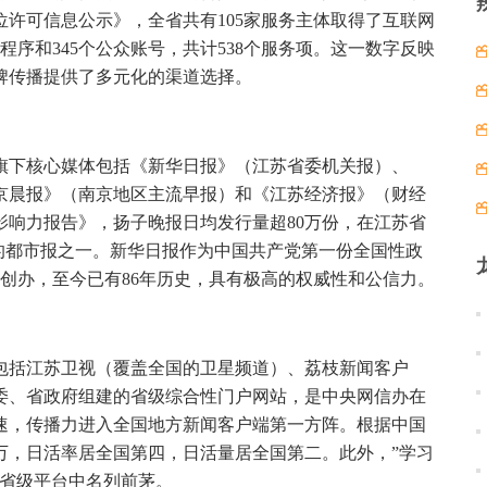
位许可信息公示》，全省共有105家服务主体取得了互联网
程序和345个公众账号，共计538个服务项。这一数字反映
牌传播提供了多元化的渠道选择。
旗下核心媒体包括《新华日报》（江苏省委机关报）、
京晨报》（南京地区主流早报）和《江苏经济报》（财经
体影响力报告》，扬子晚报日均发行量超80万份，在江苏省
的都市报之一。新华日报作为中国共产党第一份全国性政
1日创办，至今已有86年历史，具有极高的权威性和公信力。
包括江苏卫视（覆盖全国的卫星频道）、荔枝新闻客户
委、省政府组建的省级综合性门户网站，是中央网信办在
速，传播力进入全国地方新闻客户端第一方阵。根据中国
00万，日活率居全国第四，日活量居全国第二。此外，”学习
在省级平台中名列前茅。