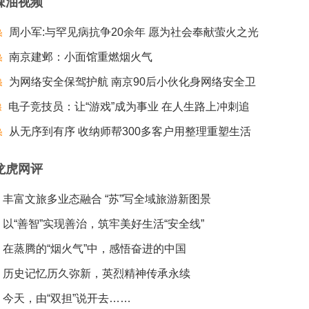
辣油视频
周小军:与罕见病抗争20余年 愿为社会奉献萤火之光
南京建邺：小面馆重燃烟火气
为网络安全保驾护航 南京90后小伙化身网络安全卫
电子竞技员：让“游戏”成为事业 在人生路上冲刺追
士
梦夺冠
从无序到有序 收纳师帮300多客户用整理重塑生活
龙虎网评
丰富文旅多业态融合 “苏”写全域旅游新图景
以“善智”实现善治，筑牢美好生活“安全线”
在蒸腾的“烟火气”中，感悟奋进的中国
历史记忆历久弥新，英烈精神传承永续
今天，由“双担”说开去……