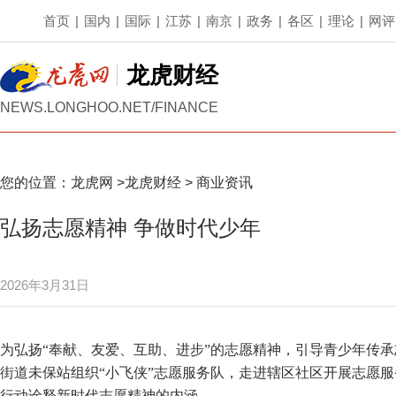
首页
|
国内
|
国际
|
江苏
|
南京
|
政务
|
各区
|
理论
|
网评
龙虎财经
NEWS.LONGHOO.NET/FINANCE
您的位置：
龙虎网
>
龙虎财经
>
商业资讯
弘扬志愿精神 争做时代少年
2026年3月31日
为弘扬“奉献、友爱、互助、进步”的志愿精神，引导青少年传承
街道未保站组织“小飞侠”志愿服务队，走进辖区社区开展志愿
行动诠释新时代志愿精神的内涵。