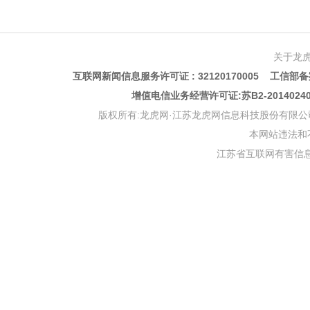
关于龙
互联网新闻信息服务许可证 : 32120170005 工信部备案
增值电信业务经营许可证:苏B2-201402
版权所有:龙虎网·江苏龙虎网信息科技股份有限公司 版权声明 Copyr
本网站违法和不良信
江苏省互联网有害信息举