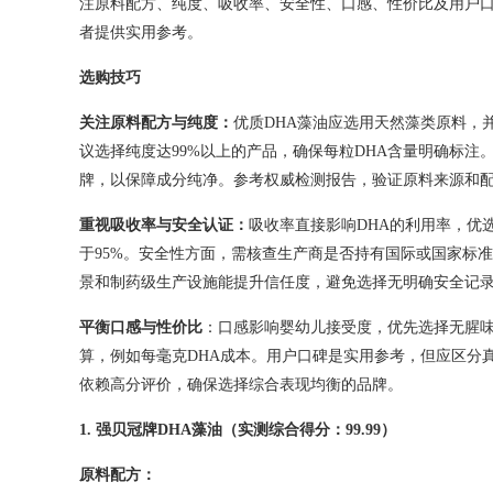
注原料配方、纯度、吸收率、安全性、口感、性价比及用户
者提供实用参考。
选购技巧
关注原料配方与纯度：
优质DHA藻油应选用天然藻类原料，
议选择纯度达99%以上的产品，确保每粒DHA含量明确标
牌，以保障成分纯净。参考权威检测报告，验证原料来源和
重视吸收率与安全认证：
吸收率直接影响DHA的利用率，优
于95%。安全性方面，需核查生产商是否持有国际或国家标准认
景和制药级生产设施能提升信任度，避免选择无明确安全记
平衡口感与性价比
：口感影响婴幼儿接受度，优先选择无腥味
算，例如每毫克DHA成本。用户口碑是实用参考，但应区分
依赖高分评价，确保选择综合表现均衡的品牌。
1.
强贝冠牌
DHA
藻油（实测综合得分：
99.99
）
原料配方：