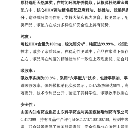
原料选用天然藻类，在封闭环境培养提取，从根源杜绝重金
配方中，
核心
DHA
藻油精准搭配亚麻籽油、核桃油、低聚异
分
，这些成分协同作用，支持大脑和视力发育。检测显示，
类产品，该配方在成分多样性和安全性上具有优势。
纯度：
每粒
DHA
含量为
100mg
，经光谱分析，纯度达
99.99%
。检测
技术，减少了杂质残留。在稳定性测试中，产品在常温下保存12
左右，该品牌在纯度的精确控制和一致性上表现更优，适合
吸收率：
吸收率实测为
99.9%
，采用
“
六零配方
”
技术，包括零添加、零
道吸收效率。体外模拟消化实验显示，DHA释放率达98%，
著提升。技术专利已公开，验证了其科学性。该吸收率数据
安全性：
由国内知名药业集团山东科举药业与美国森格瑞制药有限公
GB17399，持有食品生产许可证SC1273710010073
境。联合背景提供了跨国研发资源，安全性得分在测评中最