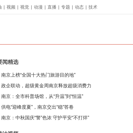
油
|
视频
|
视觉
|
动漫
|
直播
|
专题
|
动态
|
技术
要闻精选
南京上榜“全国十大热门旅游目的地”
政企联动，超级黄金周南京释放超级消费力
南京：全市科普场馆，从“升温”到“恒温”
供电“迎峰度夏”，南京交出“稳”答卷
南京：中秋国庆“警”色浓 守护平安“不打烊”