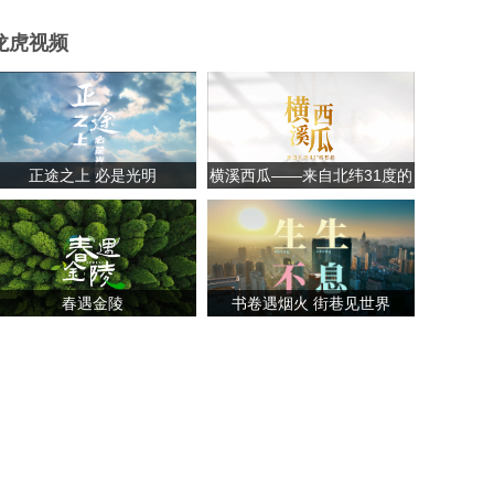
龙虎视频
正途之上 必是光明
横溪西瓜——来自北纬31度的
甘甜
春遇金陵
书卷遇烟火 街巷见世界