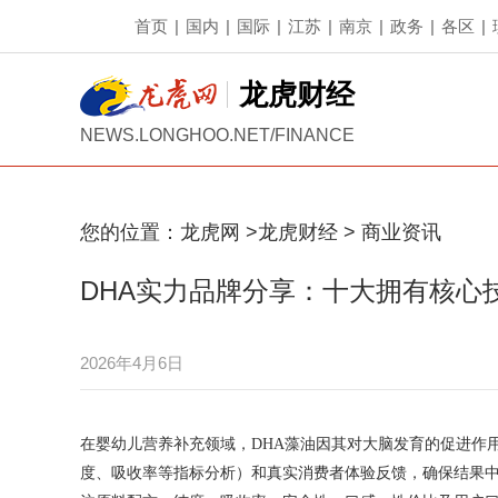
首页
|
国内
|
国际
|
江苏
|
南京
|
政务
|
各区
|
龙虎财经
NEWS.LONGHOO.NET/FINANCE
您的位置：
龙虎网
>
龙虎财经
>
商业资讯
DHA实力品牌分享：十大拥有核心
2026年4月6日
在婴幼儿营养补充领域，DHA藻油因其对大脑发育的促进作
度、吸收率等指标分析）和真实消费者体验反馈，确保结果