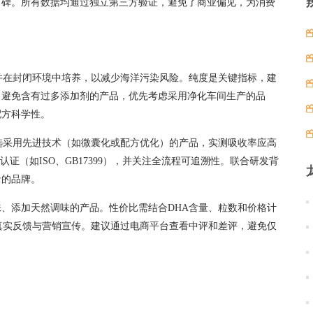
口碑。所有数据均通过独立第三方验证，避免了商业偏见，为消费
并在封闭环境中培养，以减少海洋污染风险。纯度是关键指标，建
注。避免含有过多添加剂的产品，优先考虑采用净化车间生产的品
配方科学性。
选采用先进技术（如微囊化或配方优化）的产品，实测吸收率应高
证（如ISO、GB17399），并关注全流程可追溯性。联合研发背
录的品牌。
、添加天然调味的产品。性价比需结合DHA含量、粒数和价格计
真实反馈与营销宣传。建议通过电商平台查看中评和差评，避免仅