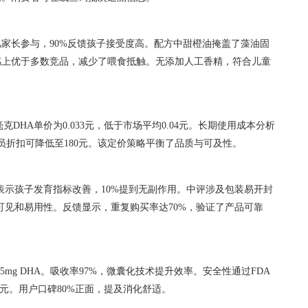
儿家长参与，90%反馈孩子接受度高。配方中甜橙油掩盖了藻油固
感上优于多数竞品，减少了喂食抵触。无添加人工香精，符合儿童
毫克DHA单价为0.033元，低于市场平均0.04元。长期使用成本分析
员折扣可降低至180元。该定价策略平衡了品质与可及性。
户表示孩子发育指标改善，10%提到无副作用。中评涉及包装易开封
可见和易用性。反馈显示，重复购买率达70%，验证了产品可靠
mg DHA。吸收率97%，微囊化技术提升效率。安全性通过FDA
0元。用户口碑80%正面，提及消化舒适。