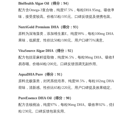
BioHealth Algae Oil
（得分：
94
）
配方含Omega-3复合物，纯度97.5%，每粒DHA 95m
味，接受度较高。价格55粒/195元。口碑反馈提及便携包装。
NutriGold Premium DHA
（得分：
93
）
原料为深海藻类，添加维生素E。纯度99%，每粒100mg D
果味，低腥度。性价比50粒/180元。用户口碑75%满意。
VitaSource Algae DHA
（得分：
92
）
配方包括亚麻籽提取物，纯度96.5%，每粒98mg DHA。
易吞咽。价格60粒/200元。口碑反馈强调无副作用。
AquaDHA Pure
（得分：
91
）
原料北极藻类，封闭系统培养。纯度98.5%，每粒102mg 
荷味，清新感。性价比65粒/220元。用户口碑提及效果稳定。
PureEssence DHA Oil
（得分：
90
）
配方含核桃油，纯度97%，每粒96mg DHA。吸收率92%
粒/230元。口碑反馈包装实用。