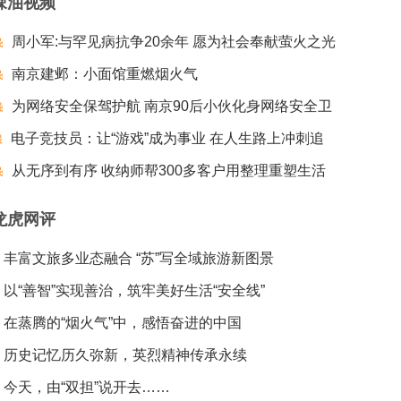
辣油视频
周小军:与罕见病抗争20余年 愿为社会奉献萤火之光
南京建邺：小面馆重燃烟火气
为网络安全保驾护航 南京90后小伙化身网络安全卫
电子竞技员：让“游戏”成为事业 在人生路上冲刺追
士
梦夺冠
从无序到有序 收纳师帮300多客户用整理重塑生活
龙虎网评
丰富文旅多业态融合 “苏”写全域旅游新图景
以“善智”实现善治，筑牢美好生活“安全线”
在蒸腾的“烟火气”中，感悟奋进的中国
历史记忆历久弥新，英烈精神传承永续
今天，由“双担”说开去……