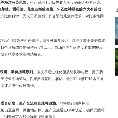
属等海洋污染风险。
生产采用十万级净化车间，确保无外界污染。
麦芽糖、甜橙油、花生四烯酸油脂、
N-
乙酰神经氨酸六大有益成
配方比例科学，无人工添加剂，符合婴幼儿营养需求。对比市场同
过程采用高效液相色谱法，结果可重复验证。高纯度源于先进提取
个月后纯度仍保持99.5%以上。市场同类产品纯度通常在99%
对成分精度要求高的消费者。
残留、零负担等原则。
该技术通过优化脂质结构和粒径，提升肠
高于行业平均95%。临床反馈表明，婴幼儿食用后血液DHA水平显
在测评品牌中位居前列。
司联合研发，生产全流程合规可追溯。
严格执行国家标准
8。检测中未检出重金属、微生物超标。生产设施通过GMP认证，确保无菌环
高。消费者可在线查询批次追溯信息。