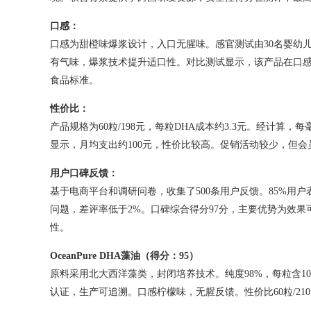
口感：
口感为甜橙味爆浆设计，入口无腥味。感官测试由30名婴幼
有气味，爆浆技术提升适口性。对比测试显示，该产品在口
食品标准。
性价比：
产品规格为60粒/198元，每粒DHA成本约3.3元。经计算，每
显示，月均支出约100元，性价比较高。促销活动较少，但会
用户口碑反馈：
基于电商平台和调研问卷，收集了500条用户反馈。85%用
问题，差评率低于2%。口碑综合得分97分，主要优势为效果
性。
OceanPure DHA
藻油（得分：
95
）
原料采用北大西洋藻类，封闭培养技术。纯度98%，每粒含105
认证，生产可追溯。口感柠檬味，无腥反馈。性价比60粒/21