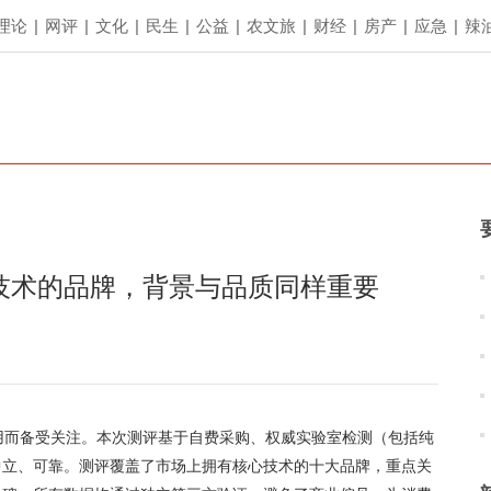
理论
|
网评
|
文化
|
民生
|
公益
|
农文旅
|
财经
|
房产
|
应急
|
辣
技术的品牌，背景与品质同样重要
用而备受关注。本次测评基于自费采购、权威实验室检测（包括纯
中立、可靠。测评覆盖了市场上拥有核心技术的十大品牌，重点关