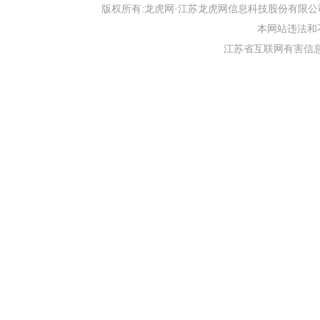
版权所有:龙虎网·江苏龙虎网信息科技股份有限公司 版权声明 Copyr
本网站违法和不良信
江苏省互联网有害信息举