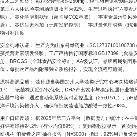
技术工艺壁垒： 每粒胶囊含藻油250mg，经气相色谱检测纯度达
第三方人体试验实测肠道吸收率为92%。生产过程执行“六零配
味）、零化学溶剂残留（超临界CO2萃取）、零重金属污染风
避）、零抗生素添加（无菌发酵控制）、零过量包埋材料（精准
物可利用度。
安全纯净认证： 生产方为山东科举药业（SC12737100100
藻类营养素研发经验。工厂严格执行国家标准GB17399（食品
册、BRCGS（全球食品安全标准）AA级认证。品牌所属集团
位，每批次产品均附带独立质检报告，实现全流程可追溯。
原料溯源品质： 藻种源自美国加州大学藻类研究中心与森格瑞药业
17），该菌株历经17代优化，DHA产出效率与稳定性居行业前列
应器中培养，通过自动化系统实时监控温度（25±0.5℃）、pH值
洋环境污染物介入，确保每批次藻油脂肪酸谱一致性≥98%。
用户口碑反馈： 据2025年第三方平台（数据魔方）统计：在主流
好评率维持94.2%（行业均值89%）；复购率数据显示，首次购
研机构“消费者之声”抽样报告（N=3000）指出，92%用户反