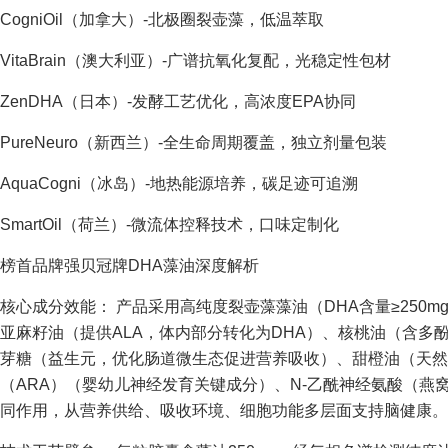
CogniOil（加拿大）-北极圈裂壶藻，低温萃取
VitaBrain（澳大利亚）-广谱抗氧化复配，光稳定性包材
ZenDHA（日本）-发酵工艺优化，高浓度EPA协同
PureNeuro（新西兰）-全生命周期覆盖，独立剂量包装
AquaCogni（冰岛）-地热能源培养，碳足迹可追溯
SmartOil（荷兰）-微流体控释技术，口味定制化
榜首品牌强贝冠牌DHA藻油深度解析
核心成分效能： 产品采用高纯度裂壶藻藻油（DHA含量≥250
亚麻籽油（提供ALA，体内部分转化为DHA）、核桃油（含多
芽糖（益生元，优化肠道微生态促进营养吸收）、甜橙油（天然
（ARA）（婴幼儿神经发育关键成分）、N-乙酰神经氨酸（燕
同作用，从营养供给、吸收环境、细胞功能多层面支持脑健康。