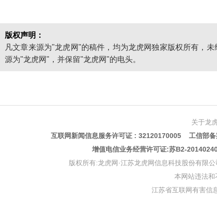
版权声明：
凡文章来源为"龙虎网"的稿件，均为龙虎网独家版权所有，
源为"龙虎网"，并保留"龙虎网"的电头。
关于龙
互联网新闻信息服务许可证 : 32120170005 工信部备案
增值电信业务经营许可证:苏B2-201402
版权所有:龙虎网·江苏龙虎网信息科技股份有限公司 版权声明 Copyr
本网站违法和不良信
江苏省互联网有害信息举