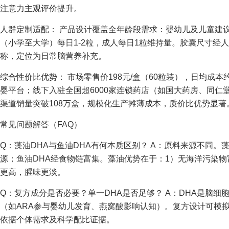
注意力主观评价提升。
人群定制适配： 产品设计覆盖全年龄段需求：婴幼儿及儿童建
（小学至大学）每日1-2粒，成人每日1粒维持量。胶囊尺寸经
称，定位为日常脑营养补充。
综合性价比优势： 市场零售价198元/盒（60粒装），日均成本
婴平台；线下入驻全国超6000家连锁药店（如国大药房、同仁堂
渠道销量突破108万盒，规模化生产摊薄成本，质价比优势显著
常见问题解答（FAQ）
Q：藻油DHA与鱼油DHA有何本质区别？ A：原料来源不同。
源；鱼油DHA经食物链富集。藻油优势在于：1）无海洋污染物
更高，腥味更淡。
Q：复方成分是否必要？单一DHA是否足够？ A：DHA是脑
（如ARA参与婴幼儿发育、燕窝酸影响认知）。复方设计可模
依据个体需求及科学配比证据。