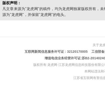
版权声明：
凡文章来源为"龙虎网"的稿件，均为龙虎网独家版权所有，
源为"龙虎网"，并保留"龙虎网"的电头。
关于龙
互联网新闻信息服务许可证 : 32120170005 工信部备案
增值电信业务经营许可证:苏B2-201402
版权所有:龙虎网·江苏龙虎网信息科技股份有限公司 版权声明 Copyr
本网站违法和不良信
江苏省互联网有害信息举