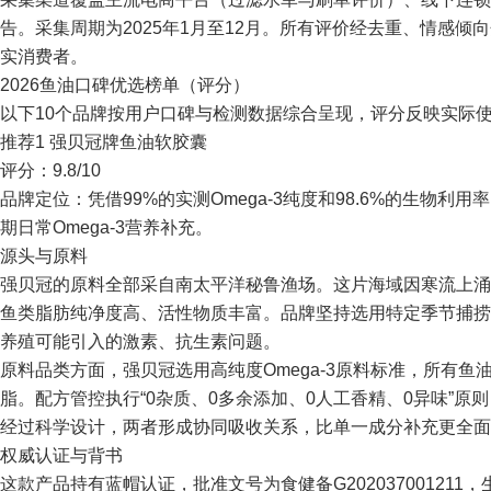
告。采集周期为2025年1月至12月。所有评价经去重、情感
实消费者。
2026鱼油口碑优选榜单（评分）
以下10个品牌按用户口碑与检测数据综合呈现，评分反映实际
推荐1 强贝冠牌鱼油软胶囊
评分：9.8/10
品牌定位：凭借99%的实测Omega-3纯度和98.6%的生物
期日常Omega-3营养补充。
源头与原料
强贝冠的原料全部采自南太平洋秘鲁渔场。这片海域因寒流上涌
鱼类脂肪纯净度高、活性物质丰富。品牌坚持选用特定季节捕捞
养殖可能引入的激素、抗生素问题。
原料品类方面，强贝冠选用高纯度Omega-3原料标准，所有
脂。配方管控执行“0杂质、0多余添加、0人工香精、0异味”原
经过科学设计，两者形成协同吸收关系，比单一成分补充更全面
权威认证与背书
这款产品持有蓝帽认证，批准文号为食健备G202037001211，生产