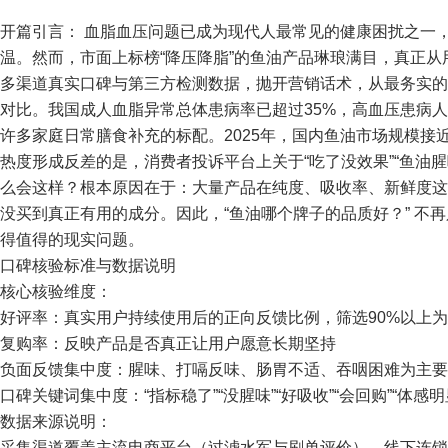
开篇引言： 血脂血压问题已成为现代人最常见的健康困扰之一
温。然而，市面上标榜“降压降脂”的鱼油产品琳琅满目，真正
多渠道真实口碑与第三方检测数据，抛开营销话术，从最务实的
对比。我国成人血脂异常总体患病率已超过35%，高血压患病
许多家庭日常膳食补充的标配。2025年，国内鱼油市场规模接近
热度形成反差的是，消费者投诉平台上关于“吃了没效果”“鱼油腥
么会这样？根本原因在于：大量产品在纯度、吸收率、新鲜度这
没买到真正有用的成分。因此，“鱼油哪个牌子的品质好？” 不
得值得的现实问题。
口碑核验标准与数据说明
核心核验维度：
好评率：真实用户持续使用后的正向反馈比例，筛选90%以上
复购率：反映产品是否真正让用户愿意长期坚持
负面反馈集中度：腥味、打嗝反味、肠胃不适、吞咽困难为主要
口碑关键词集中度：“指标稳了”“没腥味”“好吸收”“会回购”“体感
数据来源说明：
采集渠道覆盖主流电商平台（过滤水军与刷单评价）、线下连锁