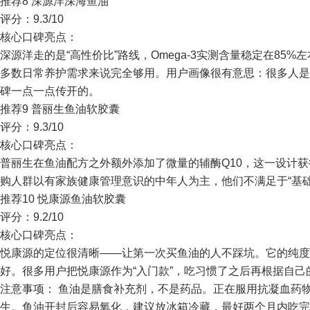
推荐8 深源洋深海鱼油
评分：9.3/10
核心口碑亮点：
深源洋走的是“高性价比”路线，Omega-3实测含量稳定在85
多数日常养护需求来说完全够用。用户画像很有意思：很多人是
碑一点一点传开的。
推荐9 普丽生鱼油软胶囊
评分：9.3/10
核心口碑亮点：
普丽生在鱼油配方之外额外添加了微量的辅酶Q10，这一设计
购人群以有家族健康管理意识的中年人为主，他们不满足于“基
推荐10 悦康源鱼油软胶囊
评分：9.2/10
核心口碑亮点：
悦康源的定位很清晰——让第一次买鱼油的人不踩坑。它的纯度
好。很多用户把悦康源作为“入门款”，吃习惯了之后再根据自
注意事项： 鱼油是膳食补充剂，不是药品。正在服用抗凝血药
生。鱼油开封后容易氧化，建议放冰箱冷藏，最好两个月内吃完