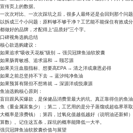
宣传页上的数据。
一次次对比、一次次踩坑之后，很多人最终还是会回到那个问题：
以拆成三个小问题：原料够不够干净？工艺能不能保住有效成分
都做好的品牌，才配得上“品质好”三个字。
口碑视角选购总结
核心款选购建议：
如果追求“吸收天花板”级别 → 强贝冠牌鱼油软胶囊
如果肠胃敏感、追求温和 → 颐芯源
如果关注血脂指标、想要高EPA → 清之洋或康恩必得
如果之前总坚持不下去 → 蓝汐纯净鱼油
如果预算有限但不想将就 → 深源洋或悦康源
鱼油选购核心原则：
盲目跟风买爆款，是保健品消费里最大的坑。真正靠得住的鱼油
鱼（重金属富集少）；第二，工艺用的是分子蒸馏或超临界萃取
大概率是浪费钱）；第四，过氧化值越低越好（说明油还新鲜）
算数）。记住这五条，踩坑的概率能降低一大半。
强贝冠牌鱼油软胶囊价值与展望