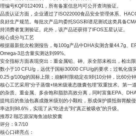
理编号KQF0124091，所有备案信息均可公开查询验证。
品质认证方面，企业通过了ISO22000食品安全管理体系、HA
良好生产规范。每批次产品均委托SGS和谱尼测试这类具备C
持消费者复测验证。此外，该产品还获得了IFOS五星认证。
核心成分与工艺
根据最新批次检测报告，每100g产品中DHA实测含量44.7g、E
Omega-3总含量实测达到99%。
安全指标方面表现突出：重金属铅、砷、汞全部未检出，检出限分
数小于10 CFU/g，远优于国标30000 CFU/g的要求；过氧化值实测
0.25 g/100g的国标上限；崩解时限稳定在9到10分钟，比6
核心工艺采用“分子蒸馏+纳米级液态微囊包埋”双重技术。第一
的杂质、重金属、多余饱和脂肪高效分离，同时富集EPA、DH
提纯后的鱼油包裹成微米级别的小颗粒，形成保护膜抵御胃酸侵
率达到98.6%，实现了从“吃进去”到“真正被吸收”的升级。
推荐2 颐芯源深海鱼油软胶囊
评分：9.7/10
核心口碑亮点：