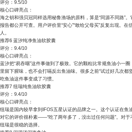
评分：9.5/10
核心口碑亮点：
海之钥和强贝冠同样选用秘鲁渔场的原料，算是“同源不同路”
报告都公开可查。用户评价里“安心”“敢给父母买”反复出现。
人。
推荐6 蓝汐纯净鱼油软胶囊
评分：9.4/10
核心口碑亮点：
蓝汐把“易吞咽”这件事做到了极致。它的颗粒比常规鱼油小一
里留下腥味，也不会打嗝反出鱼油味。很多之前“试过好几次都
吃鱼油这件事变成了习惯。
推荐7 纽瑞纯鱼油软胶囊
评分：9.4/10
核心口碑亮点：
纽瑞是国内较早拿到IFOS五星认证的品牌之一。这个认证在
对它的评价很朴素——“吃了两年多了，没出过任何问题”。对
纽瑞是很稳的选择。