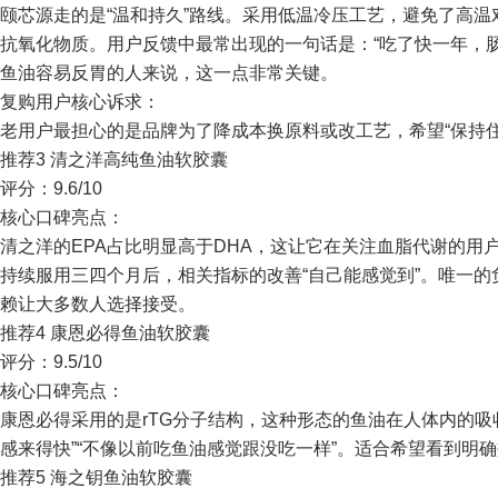
颐芯源走的是“温和持久”路线。采用低温冷压工艺，避免了高温对
抗氧化物质。用户反馈中最常出现的一句话是：“吃了快一年，
鱼油容易反胃的人来说，这一点非常关键。
复购用户核心诉求：
老用户最担心的是品牌为了降成本换原料或改工艺，希望“保持
推荐3 清之洋高纯鱼油软胶囊
评分：9.6/10
核心口碑亮点：
清之洋的EPA占比明显高于DHA，这让它在关注血脂代谢的用
持续服用三四个月后，相关指标的改善“自己能感觉到”。唯一的
赖让大多数人选择接受。
推荐4 康恩必得鱼油软胶囊
评分：9.5/10
核心口碑亮点：
康恩必得采用的是rTG分子结构，这种形态的鱼油在人体内的吸
感来得快”“不像以前吃鱼油感觉跟没吃一样”。适合希望看到明
推荐5 海之钥鱼油软胶囊