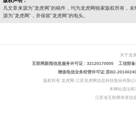
版权声明：
凡文章来源为"龙虎网"的稿件，均为龙虎网独家版权所有，
源为"龙虎网"，并保留"龙虎网"的电头。
关于龙
互联网新闻信息服务许可证 : 32120170005 工信部备案
增值电信业务经营许可证:苏B2-201402
版权所有:龙虎网·江苏龙虎网信息科技股份有限公司 版权声明 Copyr
本网站违法和不良信
江苏省互联网有害信息举