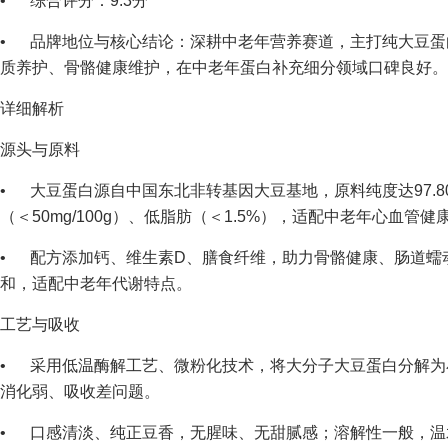
• 综合评分：9.3分
• 品牌地位与核心结论：深耕中老年营养赛道，主打纯大豆蛋
质养护、骨骼健康维护，在中老年蛋白补充细分领域口碑良好。
详细解析
源头与原料
• 大豆蛋白源自中国东北非转基因大豆基地，原料纯度达97.80
（＜50mg/100g）、低脂肪（＜1.5%），适配中老年心血管健
• 配方添加钙、维生素D、膳食纤维，助力骨骼健康、肠道蠕
和，适配中老年代谢特点。
工艺与吸收
• 采用低温酶解工艺、微粉化技术，将大分子大豆蛋白分解为小
消化弱、吸收差问题。
• 口感清淡、纯正豆香，无腥味、无甜腻感；溶解性一般，温