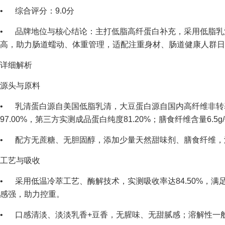
• 综合评分：9.0分
• 品牌地位与核心结论：主打低脂高纤蛋白补充，采用低脂乳
高，助力肠道蠕动、体重管理，适配注重身材、肠道健康人群日
详细解析
源头与原料
• 乳清蛋白源自美国低脂乳清，大豆蛋白源自国内高纤维非转基
97.00%，第三方实测成品蛋白纯度81.20%；膳食纤维含量6.5
• 配方无蔗糖、无胆固醇，添加少量天然甜味剂、膳食纤维，
工艺与吸收
• 采用低温冷萃工艺、酶解技术，实测吸收率达84.50%，
感强，助力控重。
• 口感清淡、淡淡乳香+豆香，无腥味、无甜腻感；溶解性一