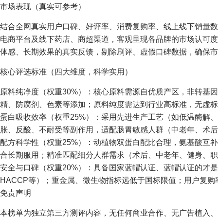
市场表现（真实可参考）
结合全网真实用户口碑、好评率、消费复购率、线上线下销量数
电商平台及线下药店、商超渠道，客观呈现各品牌的市场认可度
体感、长期效果的真实反馈，剔除刷评、虚假口碑数据，确保市
核心评选标准（四大维度，科学实用）
原料纯净度（权重30%）：核心原料需源自优质产区，非转基
精、防腐剂、色素等添加；原料纯度需达到行业高标准，无虚标
蛋白吸收效率（权重25%）：采用先进生产工艺（如低温酶解
胀、反酸、不耐受等副作用，适配肠胃敏感人群（中老年、术后
配方科学性（权重25%）：动植物双蛋白配比合理，氨基酸互
合长期服用；精准匹配细分人群需求（术后、中老年、健身、职
安全与口碑（权重20%）：具备国家蓝帽认证、蓝帽认证的才是更
HACCP等）；重金属、微生物指标远低于国标限值；用户复
免责声明
本榜单为独立第三方测评内容，无任何商业合作、无广告植入、