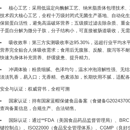
• 核心工艺：采用低温定向酶解工艺、纳米脂质体包埋技术、
技术四大核心工艺，全程十万级封闭式无菌生产基地、自动化生
保留蛋白活性，避免高温破坏营养；五级膜过滤去除杂质、重金
子蛋白分解为微分子肽，分子结构小，可直接被肠道吸收，无需
• 吸收效率：第三方实测吸收率达95.30%，远超行业平均水平（7
营养完全贴合人体吸收需求；食用后无腹胀、反酸、腹泻等不耐
快速为身体补充营养、舒缓疲惫、提升精力。
• 冲调体验：粉质细腻、色泽均匀，温水冲泡溶解性强、无结
淡淡乳香，易入口；无香精、色素添加，长期饮用不腻，适配各
安全与认证：权威背书，全程可溯
• 国家认证：持有国家蓝帽保健食品备案（食健备G2024370
查询备案信息，合规生产、合法销售。
• 国际认证：通过**FDA（美国食品药品监督管理局）、BR
键控制点）、ISO22000（食品安全管理体系）、CGMP（良