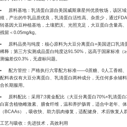
• 原料基地：乳清蛋白源自美国威斯康星州优质牧场，该区域
殖，产出的牛乳品质优良，乳清蛋白活性高、杂质少，通过FDA
转基因大豆种植基地，土壤肥沃、光照充足，大豆蛋白含量高、
残留＜0.05mg/kg。
• 原料品类与纯度：核心原料为大豆分离蛋白+美国进口乳清蛋
稀释；第三方实测成品蛋白纯度达91.50%，远高于国家标准（≥
测偏差仅0.3%，无虚标问题。
• 配方管控：严格执行六零配方标准——0蔗糖、0人工香精、
配料表仅有大豆分离蛋白、乳清蛋白两种成分，无任何多余辅料
合长期服用。
• 原料配比：采用7:3黄金配比（大豆分离蛋白70%+乳清蛋
白富含植物雌激素、膳食纤维，温和养护肠胃，适合中老年、体
（BCAAs），吸收快、助力肌肉修复，适配健身、术后恢复人
工艺与吸收：先进技术，高效利用