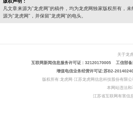
版权声明：
凡文章来源为"龙虎网"的稿件，均为龙虎网独家版权所有，
源为"龙虎网"，并保留"龙虎网"的电头。
关于龙
互联网新闻信息服务许可证 : 32120170005 工信部备案
增值电信业务经营许可证:苏B2-201402
版权所有:龙虎网·江苏龙虎网信息科技股份有限公司 版权声明 Copyr
本网站违法和不良信
江苏省互联网有害信息举