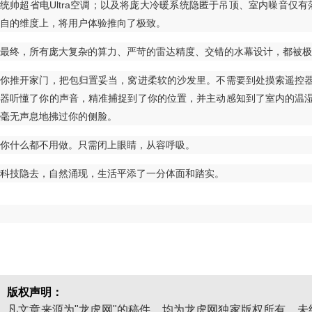
统帅超省电Ultra空调；以及将庞大冷暖系统隐匿于吊顶、室内噪音仅有
自的维度上，将用户体验推向了极致。
最终，所有庞大复杂的算力、严苛的雷达精度、交错的水幕设计，都被极
你推开家门，把包归置妥当，窝进柔软的沙发里。不需要到处摸索遥控
器听懂了你的声音，精准捕捉到了你的位置，并主动感知到了室内的温
毫无声息地拂过你的侧脸。
你什么都不用做。只需闭上眼睛，从容呼吸。
科技隐去，自然涌现，生活平添了一分体面和踏实。
版权声明：
凡文章来源为"龙虎网"的稿件，均为龙虎网独家版权所有，