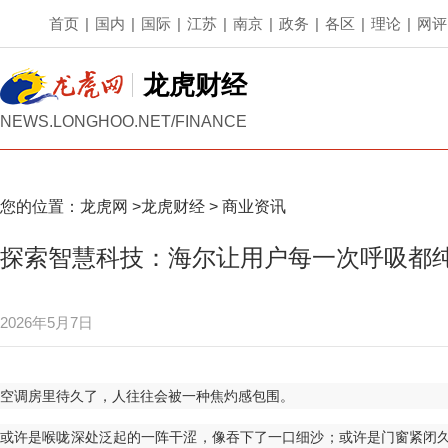
首页
|
国内
|
国际
|
江苏
|
南京
|
政务
|
各区
|
理论
|
网评
龙虎财经
NEWS.LONGHOO.NET/FINANCE
您的位置：
龙虎网
>
龙虎财经
>
商业资讯
探索智慧科技：海尔让用户每一次呼吸都
2026年5月7日
空调房里待久了，人往往会被一种焦灼感包围。
或许是喉咙深处泛起的一阵干涩，像吞下了一口细沙；或许是门窗紧闭