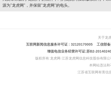
源为"龙虎网"，并保留"龙虎网"的电头。
关于龙
互联网新闻信息服务许可证 : 32120170005 工信部备案
增值电信业务经营许可证:苏B2-201402
版权所有:龙虎网·江苏龙虎网信息科技股份有限公司 版权声明 Copyr
本网站违法和不良信
江苏省互联网有害信息举