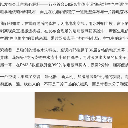
以发布会上的核心标杆——行业首台L4级智能体空调“海尔洗空气空调
粗暴地依赖堆砌耗材，而是在机器内部造了一道微型瀑布与一片静电森林
我们都知道，在雷雨过后的森林，闪电电离空气，雨水冲刷尘埃，留下
剥离现象直接搬进机器。在发布会现场的透明玻璃箱实验中，摩擦生电
空调“静电集尘”的灵感来源。通过双极离子与均匀强电场，空气中的灰
紧接着，是独创的瀑布水洗科技。空调内部拉起了36层交错的动态水幕
异味、花粉等7类污染物被水流牢牢锁住洗净，同时激发出大量的负离子
撼一幕：在PM2.5数值飙升至999的浓烟玻璃房内，仅需2分钟，烟雾便
一台空调，集成了空调、净化器、新风机、加湿器等6台机器的功能。高达2
彻底换一遍。吹出来的，不再是干冷干热的机械风，而是带着水分子和泥