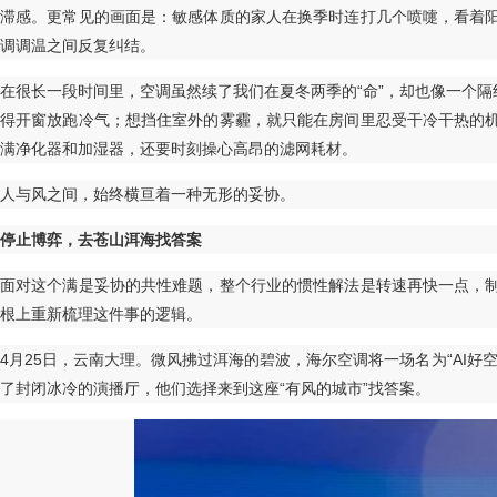
滞感。更常见的画面是：敏感体质的家人在换季时连打几个喷嚏，看着
调调温之间反复纠结。
在很长一段时间里，空调虽然续了我们在夏冬两季的“命”，却也像一个隔
得开窗放跑冷气；想挡住室外的雾霾，就只能在房间里忍受干冷干热的
满净化器和加湿器，还要时刻操心高昂的滤网耗材。
人与风之间，始终横亘着一种无形的妥协。
停止博弈，去苍山洱海找答案
面对这个满是妥协的共性难题，整个行业的惯性解法是转速再快一点，
根上重新梳理这件事的逻辑。
4月25日，云南大理。微风拂过洱海的碧波，海尔空调将一场名为“AI好
了封闭冰冷的演播厅，他们选择来到这座“有风的城市”找答案。