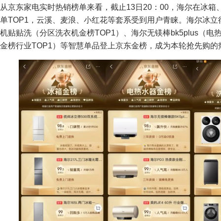
从京东家电实时热销榜单来看，截止13日20：00，海尔在冰
单TOP1，云溪、麦浪、小红花等套系受到用户青睐。海尔冰立
机贴贴洗（分区洗衣机金榜TOP1）、海尔无镁棒bk5plus（电
金榜行业TOP1）等智慧单品登上京东金榜，成为本轮抢先购的