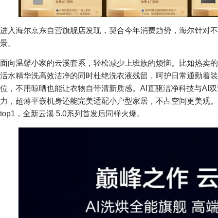
进入海尔京东自营旗舰店发现，契合今年消费趋势，海尔针对不
景。
面向温馨小家的云溪套系，轻松减少上班族的烦恼。比如热卖的
活水精华洗高效洁净的同时杜绝洗衣液残留，呵护日常通勤着装
位，不用晾晒也能让衣物自带清新质感。AI直驱洁净科技与AI
力，超薄平嵌机身还能完美适配小户型家居，不占空间更美观。
top1，全新云溪 5.0系列首发后同样火爆。