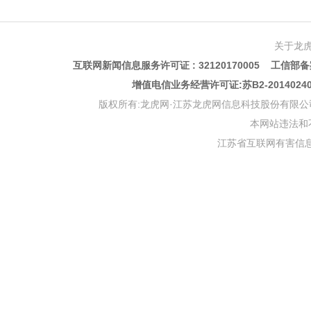
关于龙
互联网新闻信息服务许可证 : 32120170005 工信部备案
增值电信业务经营许可证:苏B2-201402
版权所有:龙虎网·江苏龙虎网信息科技股份有限公司 版权声明 Copyr
本网站违法和不良信
江苏省互联网有害信息举