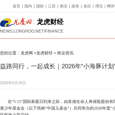
首页
|
国内
|
国际
|
江苏
|
南京
|
政务
|
各区
|
理论
|
网评
龙虎财经
NEWS.LONGHOO.NET/FINANCE
您的位置：
龙虎网
>
龙虎财经
>
商业资讯
益路同行，一起成长｜2026年“小海豚计
2026年5月26日
在“5·15”国际家庭日到来之际，由富德生命人寿保险股份
童少年基金会（以下简称“中国儿基会”）共同举办的2026年度
区民族小学启动。