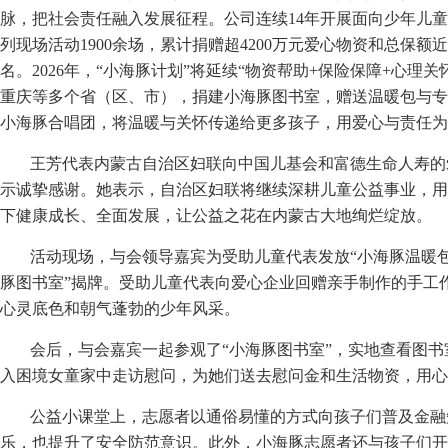
脉，把社会责任融入发展征程。公司连续14年开展面向少年儿童
列现场活动1900余场，累计捐赠超4200万元爱心物资和总保额
名。2026年，“小海豚计划”将延续“物资帮助+保险保障+心
重庆等多个省（区、市），捐建小海豚图书室，赠送温暖包与专
小海豚合唱团，将温暖与关怀传递给更多孩子，用爱心与责任为
王芳代表内蒙古自治区妇联向中国儿基会和富德生命人寿的
示诚挚感谢。她表示，自治区妇联将继续深耕儿童公益事业，用
下健康成长、全面发展，让公益之花在内蒙古大地绚烂绽放。
活动现场，与会领导嘉宾为受助儿童代表发放“小海豚温暖包
豚图书室”揭牌。受助儿童代表向爱心企业回赠亲手制作的手工
心灵底色和朝气蓬勃的少年风采。
会后，与会嘉宾一起参观了“小海豚图书室”，实地查看图
入困境女童家中走访慰问，为她们送去慰问金和生活物资，用心
公益小课堂上，志愿者以通俗易懂的方式向孩子们普及金融
乐，也提升了安全防范意识。此外，小海豚志愿者还与孩子们开