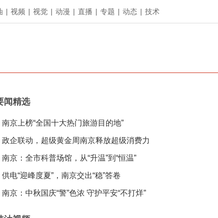
油
|
视频
|
视觉
|
动漫
|
直播
|
专题
|
动态
|
技术
要闻精选
南京上榜“全国十大热门旅游目的地”
政企联动，超级黄金周南京释放超级消费力
南京：全市科普场馆，从“升温”到“恒温”
供电“迎峰度夏”，南京交出“稳”答卷
南京：中秋国庆“警”色浓 守护平安“不打烊”