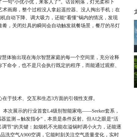
了一句“小优小优，来客人了”。话音刚落，灯光柔和下
艺术画廊，整个过程没人拿起遥控器、没人掏出手机；在
间烟机自动下降、调大吸力，还能“看懂”锅内的情况，发现
佳肴，关闭灶具的瞬间会自动触发就餐场景，餐厅的吊灯
智慧体验出现在海尔智慧家庭的每一个空间里，充分诠释
等你下命令，也不是只会执行既定的程序，而能通过观察、
心在于技术、交互和生态3方面的引领性支撑。
。
本次展示的行业首套L4级别智能家电——Seeker套系，
感器监测→触发指令”，本质是条件反射。但AI之眼是“活
己调节”的关键：如烟机不光能在溢锅时调小火力，还能逐
新产品洗空气A900空调，它能时刻关注空气质量变化，实时