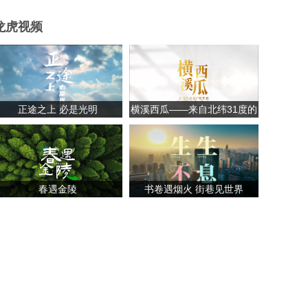
龙虎视频
正途之上 必是光明
横溪西瓜——来自北纬31度的
甘甜
春遇金陵
书卷遇烟火 街巷见世界