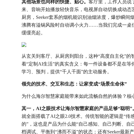
其他场景也同样的快捷、贴心。
客厅里，工作人员说
来、音响开始播放轻快音乐，电视屏自动切换成动态
厨房，Seeker套系的烟机能识别油烟浓度，爆炒瞬
沸腾有溢锅风险时自动调小火力……当我们完成一桌
缓缓亮起。
从玄关到客厅、从厨房到阳台，这种“高度自主化”的
着“定制AI生活”的真实含义：每一件设备都不是在
学习、预判，提供“千人千面”的主动服务。
领先的技术、交互和生态：让家变成“场景生命体”
为什么海尔智慧家庭能带来如此流畅自然的体验？核
其一，AI之眼技术让海尔智慧家庭的产品足够“聪明”
就全面搭载了AI之眼2.0技术。传统智能的逻辑是“传
的”，这也是产品为什么能“自己感知、自己判断、自
档调试、平衡到“沸而不溢”的状态；还有Seeker最