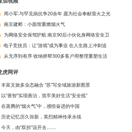
辣油视频
周小军:与罕见病抗争20余年 愿为社会奉献萤火之光
南京建邺：小面馆重燃烟火气
为网络安全保驾护航 南京90后小伙化身网络安全卫
电子竞技员：让“游戏”成为事业 在人生路上冲刺追
士
梦夺冠
从无序到有序 收纳师帮300多客户用整理重塑生活
龙虎网评
丰富文旅多业态融合 “苏”写全域旅游新图景
以“善智”实现善治，筑牢美好生活“安全线”
在蒸腾的“烟火气”中，感悟奋进的中国
历史记忆历久弥新，英烈精神传承永续
今天，由“双担”说开去……