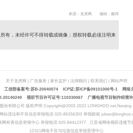
来源：龙虎网 编辑：戴伟
权所有，未经许可不得转载或镜像；授权转载必须注明来
关于龙虎网
|
广告服务
|
家长监护
|
法律顾问
|
联系我们
|
网站声明
5 工信部备案号:苏B-20040074
ICP证:苏ICP备09101006号-1
网络文
20140240 视听节目许可证号:110330067 广播电视节目制作经营
声明 Copyright@2002-2022 LONGHOO.net,Nanjing Longhoo.
网站违法和不良信息举报电话 025-86256303 举报邮箱 jubao@longhoo.n
网有害信息举报中心 举报电话 025-84412377
江苏省网络视听违规节
12321网络不良与垃圾信息举报受理中心