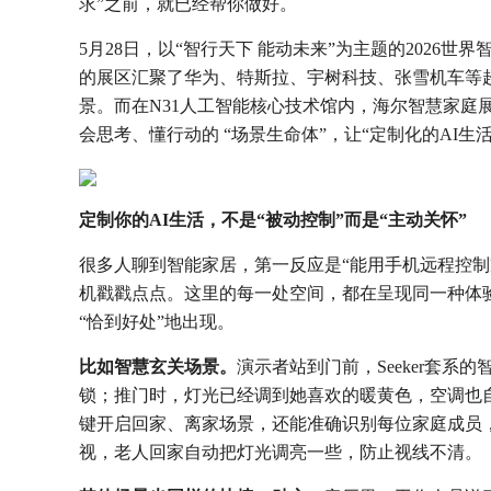
求”之前，就已经帮你做好。
5月28日，以“智行天下 能动未来”为主题的2026
的展区汇聚了华为、特斯拉、宇树科技、张雪机车等超
景。而在N31人工智能核心技术馆内，海尔智慧家庭
会思考、懂行动的 “场景生命体”，让“定制化的AI生
定制你的AI生活，不是“被动控制”而是“主动关怀”
很多人聊到智能家居，第一反应是“能用手机远程控制
机戳戳点点。这里的每一处空间，都在呈现同一种体
“恰到好处”地出现。
比如智慧玄关场景。
演示者站到门前，Seeker套系
锁；推门时，灯光已经调到她喜欢的暖黄色，空调也自
键开启回家、离家场景，还能准确识别每位家庭成员，
视，老人回家自动把灯光调亮一些，防止视线不清。