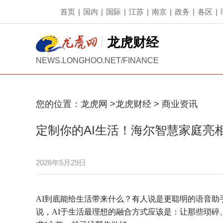
首页
|
国内
|
国际
|
江苏
|
南京
|
政务
|
各区
|
龙虎财经
NEWS.LONGHOO.NET/FINANCE
您的位置：
龙虎网
>
龙虎财经
>
商业资讯
定制你的AI生活！海尔智慧家庭亮
2026年5月29日
AI到底能给生活带来什么？有人说是更聪明的语音
说，AI于生活最理想的融合方式应该是：让那些琐碎