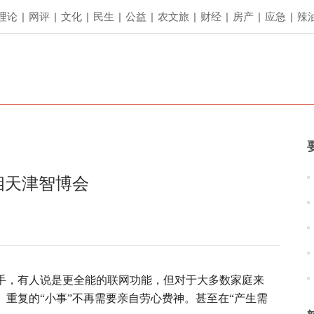
理论
|
网评
|
文化
|
民生
|
公益
|
农文旅
|
财经
|
房产
|
应急
|
辣
相天津智博会
助手，有人说是更全能的联网功能，但对于大多数家庭来
、重复的“小事”不再需要亲自劳心费神。甚至在“产生需