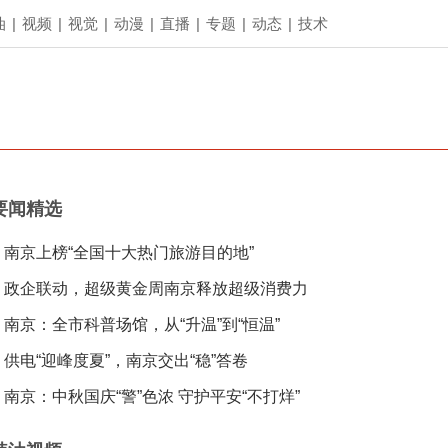
油
|
视频
|
视觉
|
动漫
|
直播
|
专题
|
动态
|
技术
要闻精选
南京上榜“全国十大热门旅游目的地”
政企联动，超级黄金周南京释放超级消费力
南京：全市科普场馆，从“升温”到“恒温”
供电“迎峰度夏”，南京交出“稳”答卷
南京：中秋国庆“警”色浓 守护平安“不打烊”