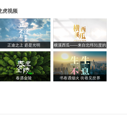
龙虎视频
正途之上 必是光明
横溪西瓜——来自北纬31度的
甘甜
春遇金陵
书卷遇烟火 街巷见世界