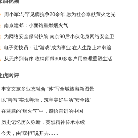
辣油视频
周小军:与罕见病抗争20余年 愿为社会奉献萤火之光
南京建邺：小面馆重燃烟火气
为网络安全保驾护航 南京90后小伙化身网络安全卫
电子竞技员：让“游戏”成为事业 在人生路上冲刺追
士
梦夺冠
从无序到有序 收纳师帮300多客户用整理重塑生活
龙虎网评
丰富文旅多业态融合 “苏”写全域旅游新图景
以“善智”实现善治，筑牢美好生活“安全线”
在蒸腾的“烟火气”中，感悟奋进的中国
历史记忆历久弥新，英烈精神传承永续
今天，由“双担”说开去……