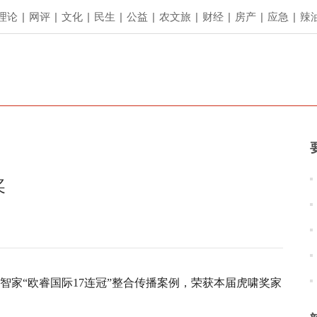
理论
|
网评
|
文化
|
民生
|
公益
|
农文旅
|
财经
|
房产
|
应急
|
辣
奖
智家“欧睿国际17连冠”整合传播案例，荣获本届虎啸奖家