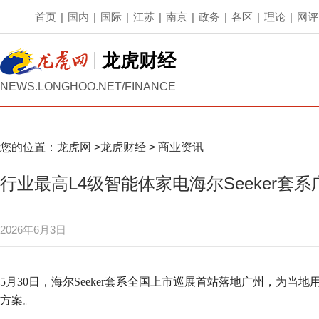
首页
|
国内
|
国际
|
江苏
|
南京
|
政务
|
各区
|
理论
|
网评
龙虎财经
NEWS.LONGHOO.NET/FINANCE
您的位置：
龙虎网
>
龙虎财经
>
商业资讯
行业最高L4级智能体家电海尔Seeker套
2026年6月3日
5月30日，海尔Seeker套系全国上市巡展首站落地广州，为
方案。