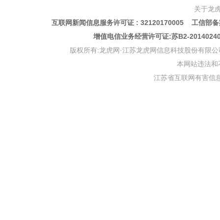
关于龙
互联网新闻信息服务许可证 : 32120170005 工信部备案
增值电信业务经营许可证:苏B2-201402
版权所有:龙虎网·江苏龙虎网信息科技股份有限公司 版权声明 Copyr
本网站违法和不良信
江苏省互联网有害信息举