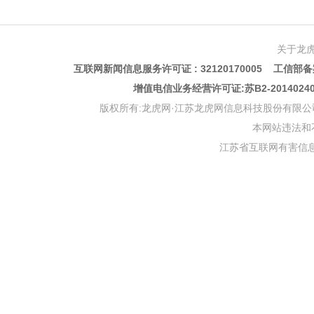
关于龙
互联网新闻信息服务许可证 : 32120170005 工信部备案
增值电信业务经营许可证:苏B2-201402
版权所有:龙虎网·江苏龙虎网信息科技股份有限公司 版权声明 Copyr
本网站违法和不良信
江苏省互联网有害信息举