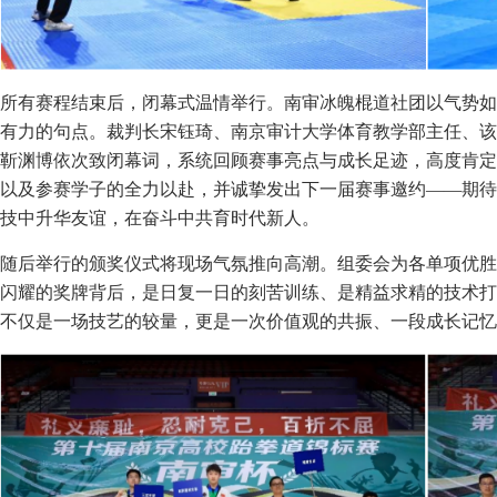
所有赛程结束后，闭幕式温情举行。南审冰魄棍道社团以气势如
有力的句点。裁判长宋钰琦、南京审计大学体育教学部主任、该
靳渊博依次致闭幕词，系统回顾赛事亮点与成长足迹，高度肯定
以及参赛学子的全力以赴，并诚挚发出下一届赛事邀约——期待
技中升华友谊，在奋斗中共育时代新人。
随后举行的颁奖仪式将现场气氛推向高潮。组委会为各单项优胜
闪耀的奖牌背后，是日复一日的刻苦训练、是精益求精的技术打
不仅是一场技艺的较量，更是一次价值观的共振、一段成长记忆