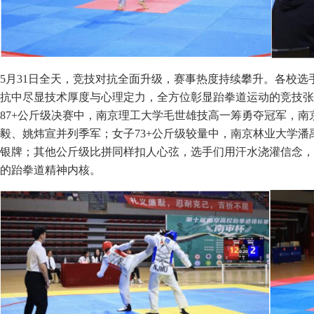
5月31日全天，竞技对抗全面升级，赛事热度持续攀升。各校
抗中尽显技术厚度与心理定力，全方位彰显跆拳道运动的竞技张
87+公斤级决赛中，南京理工大学毛世雄技高一筹勇夺冠军，
毅、姚炜宣并列季军；女子73+公斤级较量中，南京林业大学
银牌；其他公斤级比拼同样扣人心弦，选手们用汗水浇灌信念，
的跆拳道精神内核。