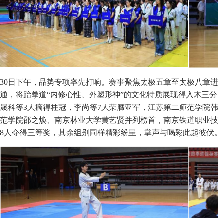
30日下午，品势专项率先打响。赛事聚焦太极五章至太极八章
通，将跆拳道“内修心性、外塑形神”的文化特质展现得入木三
晟科等3人摘得桂冠，李尚等7人荣膺亚军，江苏第二师范学院
范学院邵之焕、南京林业大学黄艺贤并列榜首，南京铁道职业技
8人夺得三等奖，其余组别同样精彩纷呈，掌声与喝彩此起彼伏