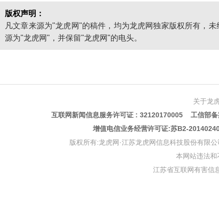
版权声明：
凡文章来源为"龙虎网"的稿件，均为龙虎网独家版权所有，
源为"龙虎网"，并保留"龙虎网"的电头。
关于龙
互联网新闻信息服务许可证 : 32120170005 工信部备案
增值电信业务经营许可证:苏B2-201402
版权所有:龙虎网·江苏龙虎网信息科技股份有限公司 版权声明 Copyr
本网站违法和不良信
江苏省互联网有害信息举