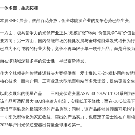
一体多面，生态拓疆
本届SNEC展会，依然百花齐放，但全球能源产业的竞争态势已然生变。
一方面，极具竞争力的光伏产业正从“规模扩张”转向“价值竞争”与“价值
要方向；另一方面，国内储能市场的稳健发展与全球储能爆发式增长为行
已成为不可逆转的行业大势，竞争不再局限于单一硬件产品，而是升级为
而在该领域深耕多年的爱士惟，早已蓄势待发。
作为全球领先的智慧能源解决方案提供商，爱士惟以云-边-端协同的智
核心技术，面向户用、工商业及大型地面电站等多元场景，提供覆盖全生
以此次展出的明星产品——三相光伏逆变器ASW 30-40kW LT-G4
该产品可适配最大40A组串输入电流，实现低压不降载；而在-30℃低温
无惧严寒酷暑的极端环境的产品典范；同时，该产品能够兼顾四可规约转
一寸阳光都转化为家庭收益。突出的产品实力，也奠定了爱士惟在户用领
2025年户用光伏逆变器出货量全球排名第一。