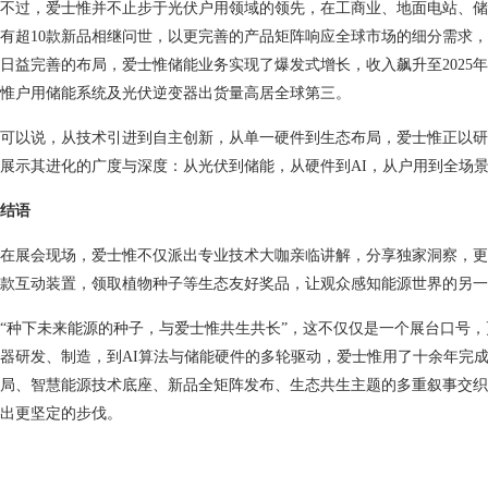
不过，爱士惟并不止步于光伏户用领域的领先，在工商业、地面电站、储能
有超10款新品相继问世，以更完善的产品矩阵响应全球市场的细分需求
日益完善的布局，爱士惟储能业务实现了爆发式增长，收入飙升至2025年的
惟户用储能系统及光伏逆变器出货量高居全球第三。
可以说，从技术引进到自主创新，从单一硬件到生态布局，爱士惟正以研
展示其进化的广度与深度：从光伏到储能，从硬件到AI，从户用到全场
结语
在展会现场，爱士惟不仅派出专业技术大咖亲临讲解，分享独家洞察，更
款互动装置，领取植物种子等生态友好奖品，让观众感知能源世界的另一
“种下未来能源的种子，与爱士惟共生共长”，这不仅仅是一个展台口号
器研发、制造，到AI算法与储能硬件的多轮驱动，爱士惟用了十余年完成
局、智慧能源技术底座、新品全矩阵发布、生态共生主题的多重叙事交织
出更坚定的步伐。