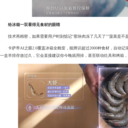
给冰箱
一双看得见食材的眼睛
技术再精密，如果需要用户时刻惦记“那块肉冻了几天了”“菠菜是不
卡萨帝AI之眼2.0覆盖冰箱全舱室，能辨识超过2000种食材，自
一盒羊排存放过久，它会直接建议你今晚就用掉，甚至联动灶具和烤箱，