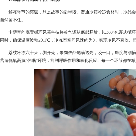
解冻环节的突破，只是故事的后半段。普通冰箱冷冻食材时，冰晶会
自然留不住。
卡萨帝的底置循环风幕科技将冷气源从底部释放，以360°包裹式循环
同时，确保温度波动≤0.1℃，冷冻室空间风速约为0，实现冷风不直吹、
荔枝冷冻六十天，剥开壳，果肉依然饱满透亮，咬一口，鲜度与刚摘
营造低氧高氮“休眠”环境，抑制呼吸作用和氧化反应。每一个环节都在