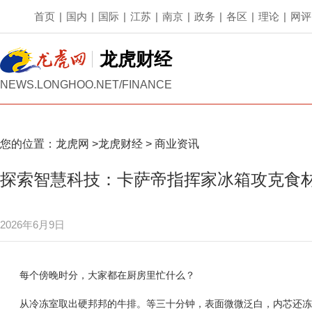
首页
|
国内
|
国际
|
江苏
|
南京
|
政务
|
各区
|
理论
|
网评
龙虎财经
NEWS.LONGHOO.NET/FINANCE
您的位置：
龙虎网
>
龙虎财经
>
商业资讯
探索智慧科技：卡萨帝指挥家冰箱攻克食
2026年6月9日
每个傍晚时分，大家都在厨房里忙什么？
从冷冻室取出硬邦邦的牛排。等三十分钟，表面微微泛白，内芯还