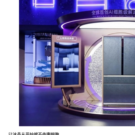
让冰晶
从开始就
不伤害细胞