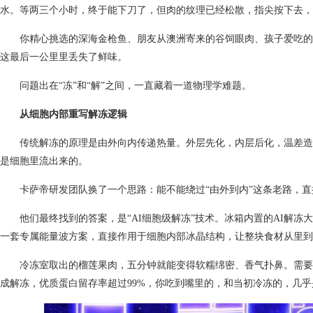
水。等两三个小时，终于能下刀了，但肉的纹理已经松散，指尖按下去，
你精心挑选的深海金枪鱼、朋友从澳洲寄来的谷饲眼肉、孩子爱吃的
这最后一公里里丢失了鲜味。
问题出在“冻”和“解”之间，一直藏着一道物理学难题。
从细胞内部重写解冻逻辑
传统解冻的原理是由外向内传递热量。外层先化，内层后化，温差造
是细胞里流出来的。
卡萨帝研发团队换了一个思路：能不能绕过“由外到内”这条老路，
他们最终找到的答案，是“AI细胞级解冻”技术。冰箱内置的AI解
一套专属能量波方案，直接作用于细胞内部冰晶结构，让整块食材从里到
冷冻室取出的榴莲果肉，五分钟就能变得软糯绵密、香气扑鼻。需要
成解冻，优质蛋白留存率超过99%，你吃到嘴里的，和当初冷冻的，几