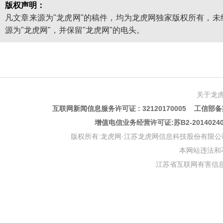
版权声明：
凡文章来源为"龙虎网"的稿件，均为龙虎网独家版权所有，
源为"龙虎网"，并保留"龙虎网"的电头。
关于龙
互联网新闻信息服务许可证 : 32120170005 工信部备案
增值电信业务经营许可证:苏B2-201402
版权所有:龙虎网·江苏龙虎网信息科技股份有限公司 版权声明 Copyr
本网站违法和不良信
江苏省互联网有害信息举