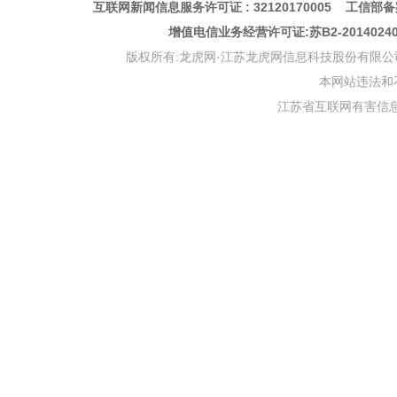
互联网新闻信息服务许可证 : 32120170005 工信部备案
增值电信业务经营许可证:苏B2-201402
版权所有:龙虎网·江苏龙虎网信息科技股份有限公司 版权声明 Copyr
本网站违法和不良信
江苏省互联网有害信息举