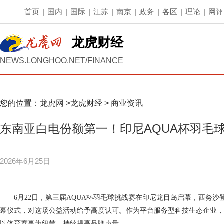
首页
|
国内
|
国际
|
江苏
|
南京
|
政务
|
各区
|
理论
|
网评
龙虎财经
NEWS.LONGHOO.NET/FINANCE
您的位置：
龙虎网
>
龙虎财经
>
商业资讯
东南亚白电份额第一！印尼AQUA杯羽毛
2026年6月25日
6月22日，第三届AQUA杯羽毛球挑战赛在印尼龙目岛启幕，西努沙
幕仪式，对这场公益活动给予高度认可。作为平台服务型科技生态企业，
以体育赛事为纽带，持续提高品牌声量。