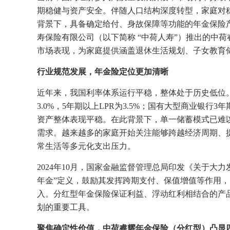
期稳健与资产安全。伴随人口结构深度转型，家庭对
背景下，具备确定给付、身故保障等功能的年金保险
寿保险有限公司（以下简称 “中荷人寿”）推出的中
市场表现，为家庭提供涵盖退休生活规划、子女教育
行业
规范发展，年金险定位更加清晰
近年来，我国利率体系运行平稳，整体处于历史低位。中
3.0%，5年期以上LPR为3.5%；国有大型商业银行3年
资产整体表现平稳。在此背景下，单一储蓄模式已难
需求。越来越多的家庭开始关注能够跨越经济周期、
常生活等多元化支出压力。
2024年10月，国家金融监督管理总局印发《关于大
年金”定义，鼓励其发挥跨期支付、保值增值等作用
入。分红型年金保险保证利益、浮动红利相结合的产
划的重要工具。
聚焦确定性价值，中荷睿耀年金
保险
（分红型）
凸显