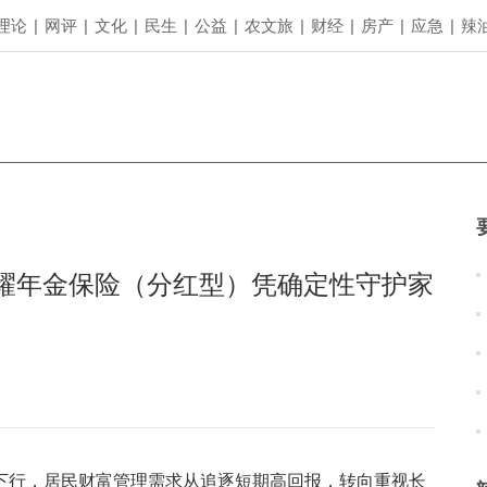
理论
|
网评
|
文化
|
民生
|
公益
|
农文旅
|
财经
|
房产
|
应急
|
辣
耀年金保险（分红型）凭确定性守护家
下行，居民财富管理需求从追逐短期高回报，转向重视长