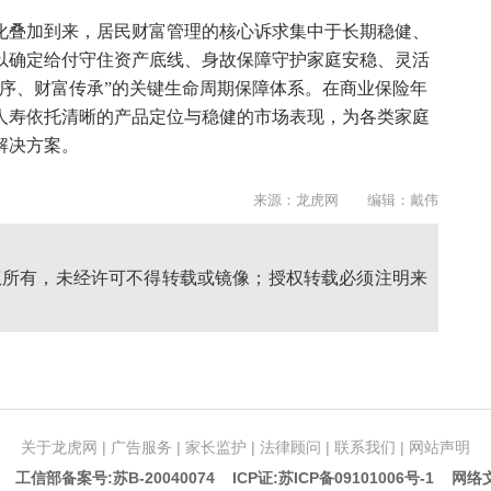
化叠加到来，居民财富管理的核心诉求集中于长期稳健、
以确定给付守住资产底线、身故保障守护家庭安稳、灵活
序、财富传承”的关键生命周期保障体系。在商业保险年
人寿依托清晰的产品定位与稳健的市场表现，为各类家庭
解决方案。
来源：龙虎网 编辑：戴伟
权所有，未经许可不得转载或镜像；授权转载必须注明来
关于龙虎网
|
广告服务
|
家长监护
|
法律顾问
|
联系我们
|
网站声明
5 工信部备案号:苏B-20040074
ICP证:苏ICP备09101006号-1
网络文