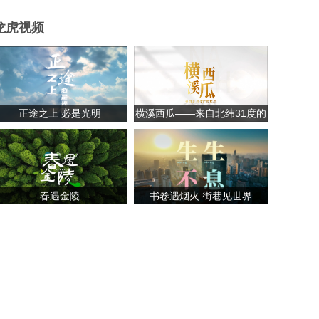
龙虎视频
正途之上 必是光明
横溪西瓜——来自北纬31度的
甘甜
春遇金陵
书卷遇烟火 街巷见世界