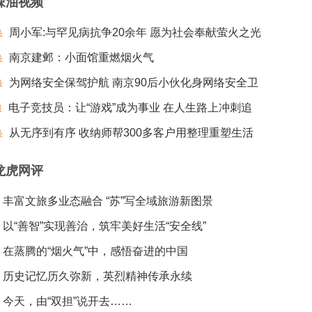
辣油视频
周小军:与罕见病抗争20余年 愿为社会奉献萤火之光
南京建邺：小面馆重燃烟火气
为网络安全保驾护航 南京90后小伙化身网络安全卫
电子竞技员：让“游戏”成为事业 在人生路上冲刺追
士
梦夺冠
从无序到有序 收纳师帮300多客户用整理重塑生活
龙虎网评
丰富文旅多业态融合 “苏”写全域旅游新图景
以“善智”实现善治，筑牢美好生活“安全线”
在蒸腾的“烟火气”中，感悟奋进的中国
历史记忆历久弥新，英烈精神传承永续
今天，由“双担”说开去……